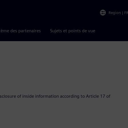
Region
|
F
tème des partenaires
Sujets et points de vue
losure of inside information according to Article 17 of