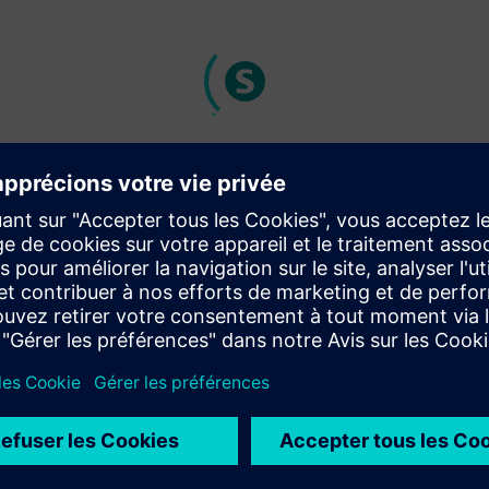
Investor relatio
You ask, we answer – your 