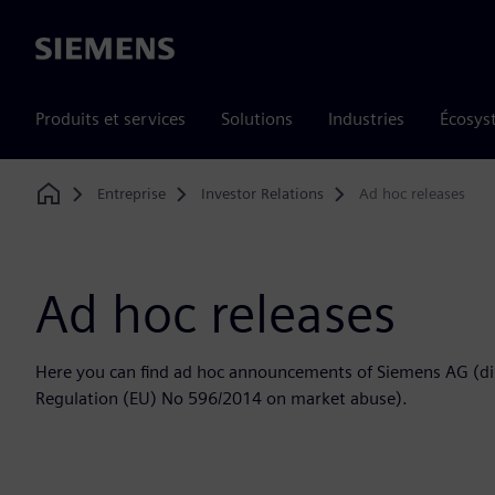
Siemens
Produits et services
Solutions
Industries
Écosys
Entreprise
Investor Relations
Ad hoc releases
Home
Ad hoc releases
Here you can find ad hoc announcements of Siemens AG (disc
Regulation (EU) No 596/2014 on market abuse).