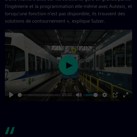
l'ingénierie et la programmation elle-même avec Autexis, et
lorsqu'une fonction n'est pas disponible, ils trouvent des
solutions de contournement », explique Sulzer.
Play
01:32
Play
Mute
Settings
PIP
Enter
fulls