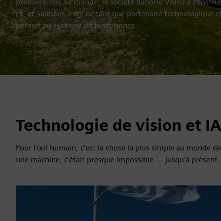
première fois au monde, la société danoise VARO a construi
ça, et Siemens a agi en tant que partenaire technologique et
permet au système de fonctionner.
Technologie de vision et I
Pour l'œil humain, c'est la chose la plus simple au monde de 
une machine, c'était presque impossible — jusqu'à présent.