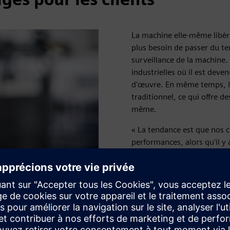
La machine elle-même libèr
plus besoin de passer du tem
surveillance de la machine.
industrielles où il est deven
d'œuvre. En même temps, l
traditionnel, ce qui offre d
même.
« La tendance est que nos c
performances, alors qu'il 
numérisation et à l'intellige
supplémentaires à nos clien
qu'ils peuvent utiliser pou
pour construire de meilleur