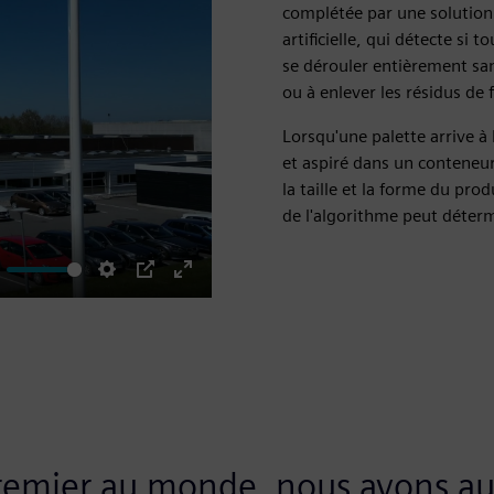
complétée par une solution 
artificielle, qui détecte si t
se dérouler entièrement san
ou à enlever les résidus de f
Lorsqu'une palette arrive à
et aspiré dans un conteneur 
la taille et la forme du pro
de l'algorithme peut détermi
ute
Settings
PIP
Enter
fullscreen
remier au monde, nous avons a