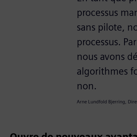
processus manu
sans pilote, 
processus. Pa
nous avons dé
algorithmes fo
non.
Arne Lundfold Bjerring, Dir
Ouvre de nouveaux avantag