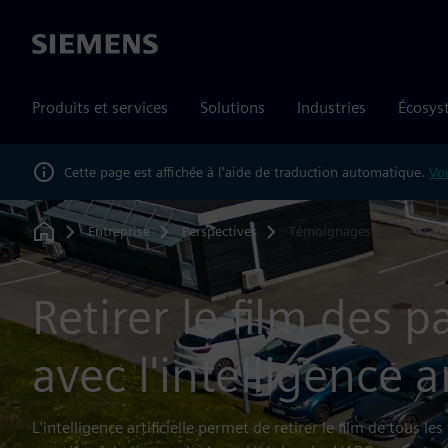
Siemens
Produits et services
Solutions
Industries
Écosys
Cette page est affichée à l'aide de traduction automatique.
Vou
Entreprise
Perspectives
Témoignages de clients
Home
Retirer le film des p
avec l'intelligence ar
L'intelligence artificielle permet de retirer le film de tous le