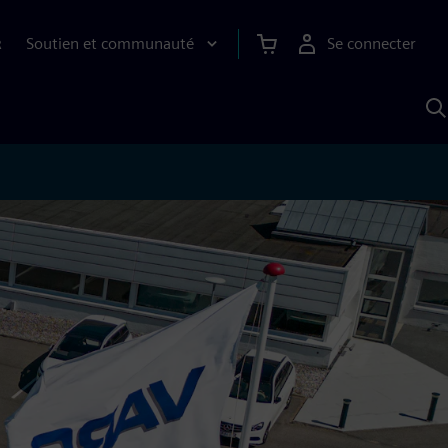
Soutien et communauté
Se connecter
R
R
a
S
A