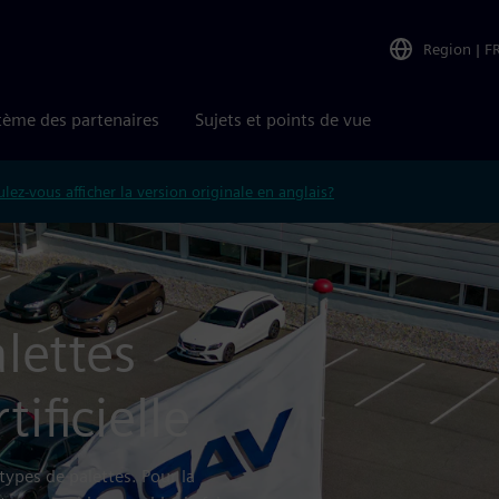
Region
|
F
tème des partenaires
Sujets et points de vue
lez-vous afficher la version originale en anglais?
alettes
tificielle
s types de palettes. Pour la