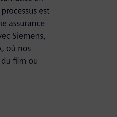
 processus est
ne assurance
avec Siemens,
A, où nos
 du film ou