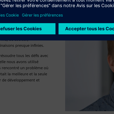
ection ordinaire et le
ge à 100%. Mais il ne peut
forme, de couleur,
naisons presque infinies.
ésoudre tous les défis avec
lle nous avons utilisé
ons rencontré un problème où
ait la meilleure et la seule
ur de développement et