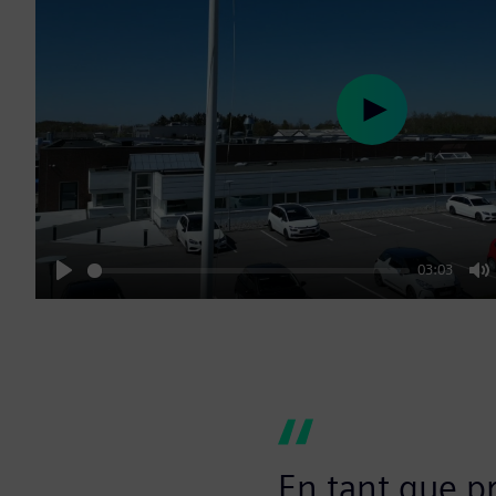
Play
03:03
Play
M
En tant que p