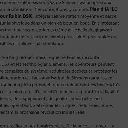
e référence alignées sur DSX de Siemens est adaptée aux
pour la simulation. Ces conceptions, y compris
Plan d'IA IEC
pour Rubin DSX
, intégrer l'alimentation moyenne et basse
sur la physique dans un plan de bout en bout. En s'intégrant
ermet une coconception extrême à l'échelle du gigawatt,
frant aux opérateurs un chemin plus clair et plus rapide du
sibles et validées par simulation.
nce à long terme à mesure que les feuilles de route
IA DSX et les technologies Siemens, les opérateurs peuvent
ure complète du système, réduire les déchets et protéger les
'alimentation et d'automatisation de Siemens garantissent
onnent à plein potentiel tout en minimisant les inefficacités
 architectures d'usine d'IA donnent la priorité à la fiabilité
ilients, des équipements de qualité industrielle, une
t les opérateurs à atténuer les risques, réduire les temps
imentant la prochaine révolution industrielle.
tes réelles et aux horaires réels. De la puce... au rack... à