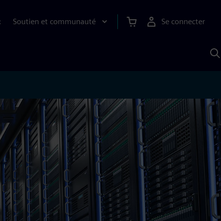
Soutien et communauté
Se connecter
R
R
a
S
A