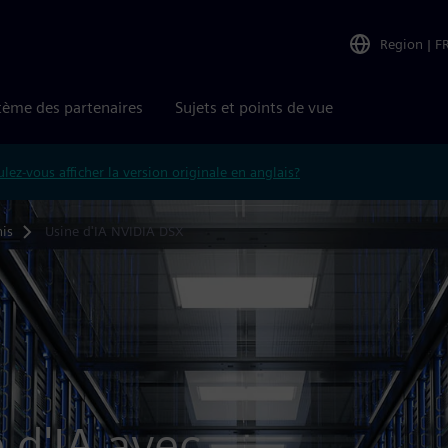
Region
|
F
tème des partenaires
Sujets et points de vue
lez-vous afficher la version originale en anglais?
is
Usine d'IA NVIDIA DSX
e d'IA avec