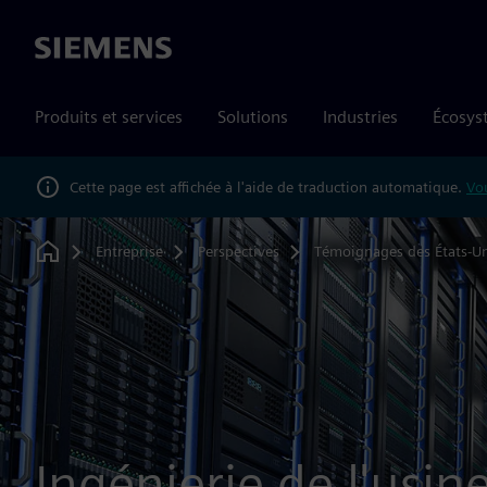
Siemens
Produits et services
Solutions
Industries
Écosys
Cette page est affichée à l'aide de traduction automatique.
Vou
Entreprise
Perspectives
Témoignages des États-Un
Home
Ingénierie de l'usin