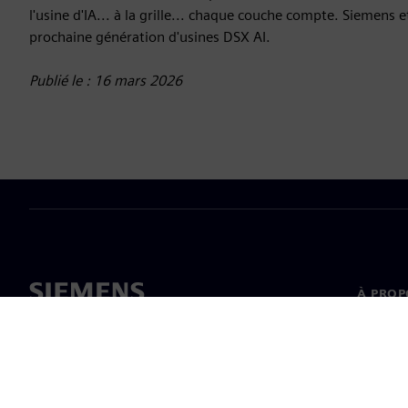
l'usine d'IA... à la grille... chaque couche compte. Siemens e
prochaine génération d'usines DSX AI.
Publié le : 16 mars 2026
À PROP
À propo
Directi
Nouvell