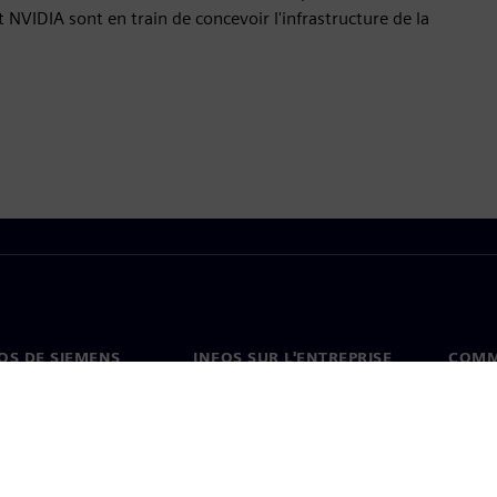
t NVIDIA sont en train de concevoir l'infrastructure de la
OS DE SIEMENS
INFOS SUR L'ENTREPRISE
COMM
s de nous
Entreprise
Coord
on
Relations avec les
Burea
investisseurs
es et presse