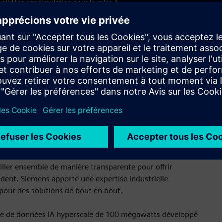
alidées par simulation pour la mise à
emandes sans précédent en termes d'échelle, de densité et de
 concevoir, construire, exploiter et faire évoluer des centres
Notre approche : une technologie intelligente qui combine le
2026 à San Jose, Siemens a annoncé un nouvel ensemble
rées à
Plan directeur NVIDIA Omniverse DSX
, répondant au
écialement conçue pour l'IA.
es de données évoluent vers des usines d'IA, où l'énergie,
ailler ensemble de manière transparente pour offrir
cédent. Siemens apporte une expertise industrielle
pour des solutions de bout en bout.
re de données IA hyperscale de 100 mégawatts développé