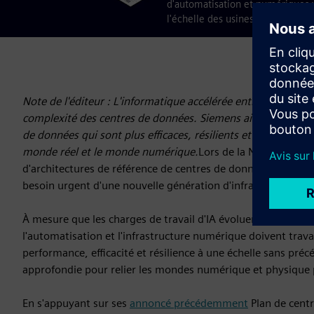
d'automatisation et numériques v
l'échelle des usines d'IA.
Note de l'éditeur : L'informatique accélérée entraîne des d
complexité des centres de données. Siemens aide à planifier,
de données qui sont plus efficaces, résilients et durables. 
monde réel et le monde numérique.
Lors de la NVIDIA GTC 
d'architectures de référence de centres de données IA intég
besoin urgent d'une nouvelle génération d'infrastructure sp
À mesure que les charges de travail d'IA évoluent, les centr
l'automatisation et l'infrastructure numérique doivent trav
performance, efficacité et résilience à une échelle sans pré
approfondie pour relier les mondes numérique et physique 
En s'appuyant sur ses
annoncé précédemment
Plan de cent