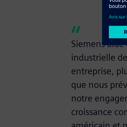
Siemens aide à
industrielle 
entreprise, p
que nous prév
notre engageme
croissance co
américain et n