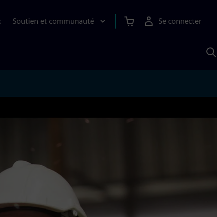
Soutien et communauté
Se connecter
R
R
a
S
A