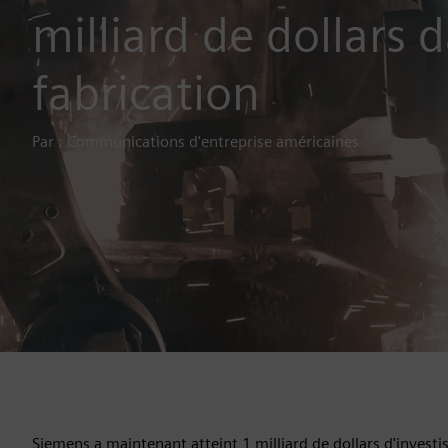
milliard de dollars 
fabrication
Par : Communications d'entreprise américaines
Siemens a maintenant atteint 1 milliard de dollars d'invest