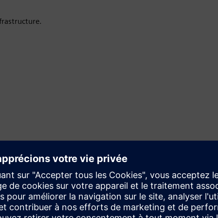
rastructure.
t le soutien de Siemens aux industries qui forment l'épine
tures et les transports