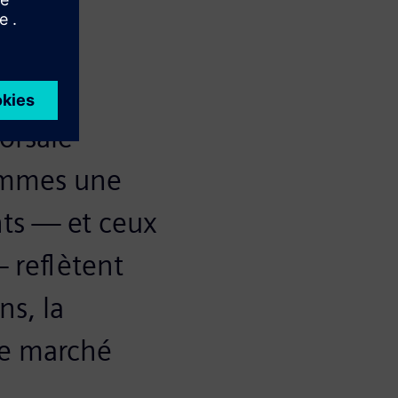
orsale
sommes une
nts — et ceux
 reflètent
ns, la
le marché