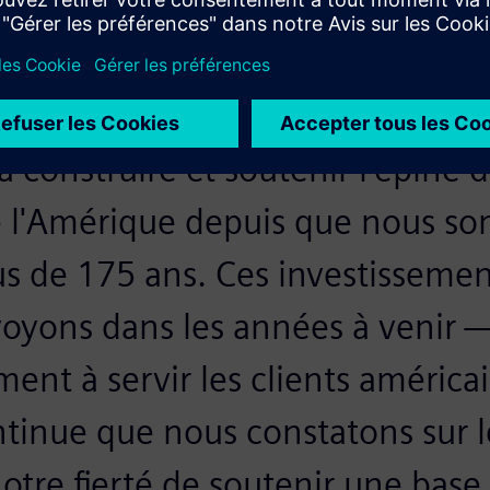
 construire et soutenir l'épine d
de l'Amérique depuis que nous 
lus de 175 ans. Ces investisseme
oyons dans les années à venir —
nt à servir les clients américai
ntinue que nous constatons sur 
otre fierté de soutenir une base