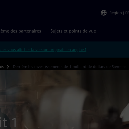
Region
|
F
tème des partenaires
Sujets et points de vue
lez-vous afficher la version originale en anglais?
is
Derrière les investissements de 1 milliard de dollars de Siemens
t 1