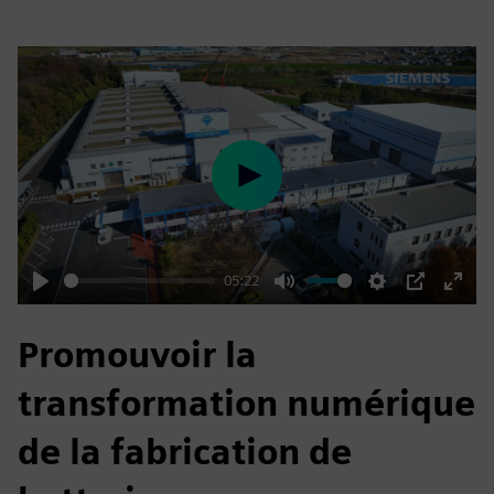
Play
05:22
Play
Mute
Settings
PIP
Enter
fulls
Promouvoir la
transformation numérique
de la fabrication de