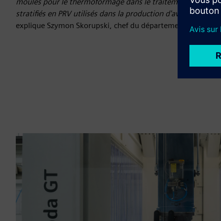
moules pour le thermoformage dans le traitement des plasti
stratifiés en PRV utilisés dans la production d'avions, de vo
explique Szymon Skorupski, chef du département des vent