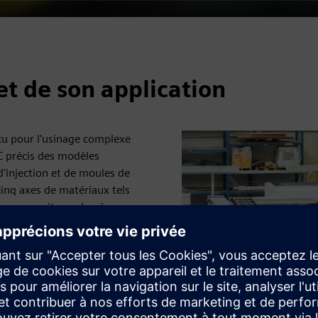
et de son application
u pour l'usinage complexe
C précis des modèles
d'injection et de moules de
cinq axes de matériaux tels
 les composites polymères,
 la fois pour l'usinage
modèles 3D faits de
hane ou le polystyrène.
 CNC précis. Nos clients
 coulée 3D, fabriquer des