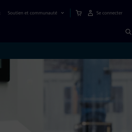
Soutien et communauté
Se connecter
R
R
a
S
A