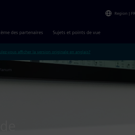
Region
|
F
tème des partenaires
Sujets et points de vue
lez-vous afficher la version originale en anglais?
Fanum
 de