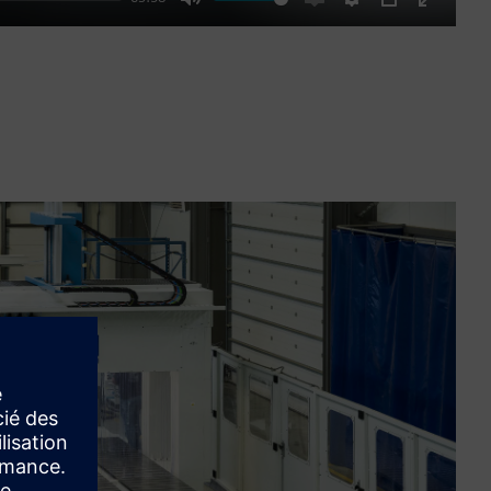
Mute
Enable
Settings
PIP
Enter
captions
fullscre