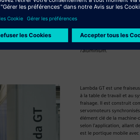
ques et travailler avec des
itures et de bateaux,
es chez FANUM.
Le centre d'usinage Lambda
axes sur une large gamme de
l'aluminium.
Lambda GT est une fraiseus
à la table de travail et au 
fraisage. Il est construit 
servomoteurs synchronisés 
élément clé de la machine-ou
selon l'application, allant
est le portique mobile ave