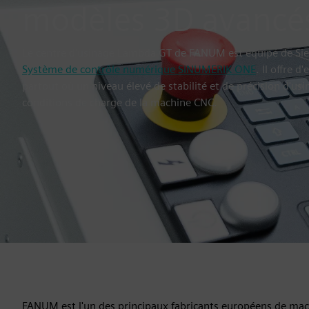
modèles 3D avancé
Le centre d'usinage Lambda GT de FANUM est équipé de S
Système de contrôle numérique SINUMERIK ONE
. Il offre 
partout où un niveau élevé de stabilité et de précision d'usi
conditions de charge de la machine CNC.
FANUM est l'un des principaux fabricants européens de mach