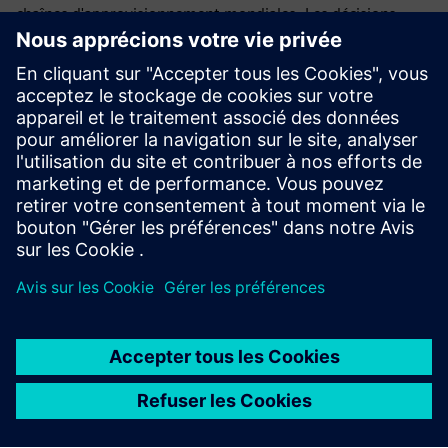
chaînes d'approvisionnement mondiales. Les décisions
prises dans la conception de produits, par exemple,
représentent 80% de l'impact environnemental d'un
produit qui arrive dans le monde réel — en d'autres
termes, les déchets ne sont rien de plus qu'un défaut de
conception. Une entreprise numérique durable peut utiliser
une combinaison du Digital Twin complet, des données et
de l'IA pour comprendre les coûts relatifs de durabilité de
diverses décisions de conception, en optimisant les
performances efficaces, l'utilisation des matériaux et la
recyclabilité.
En production, l'IA peut aider à optimiser les calendriers de
production pour répondre à la demande, identifier les
opportunités d'efficacité énergétique et, comme à
Erlangen, améliorer considérablement la qualité de la
production et réduire les déchets et les déchets de
matériaux. Et, peut-être plus important encore, l'IA peut
devenir un outil puissant dans la gestion de chaînes