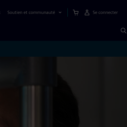
Soutien et communauté
Se connecter
R
R
a
S
A