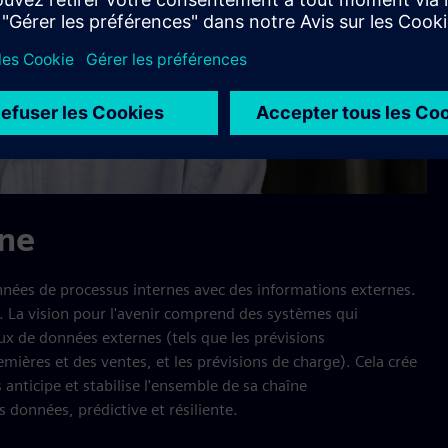
ine
onnées de processus internes avec des informations externes.
 La vision pour l'avenir comprend des systèmes qui
ux de données externes (tels que les prévisions
ières et des ventes, et les prévisions de charge). Cela crée
anticipe et stabilise l'ensemble de sa chaîne
données, prédictive et résiliente.