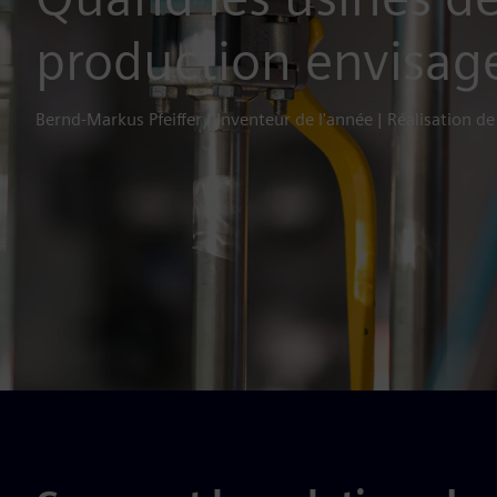
production envisage
Bernd-Markus Pfeiffer | Inventeur de l'année | Réalisation de