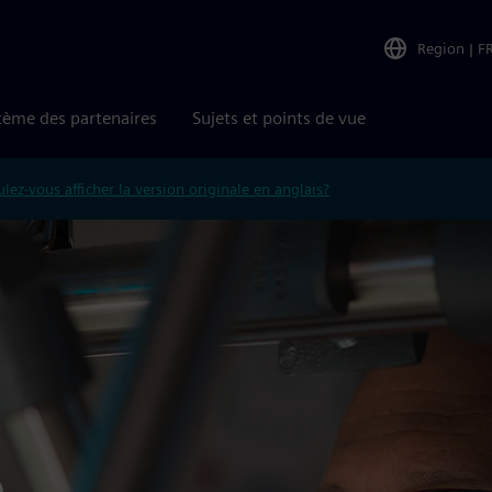
Region
|
F
tème des partenaires
Sujets et points de vue
lez-vous afficher la version originale en anglais?
e