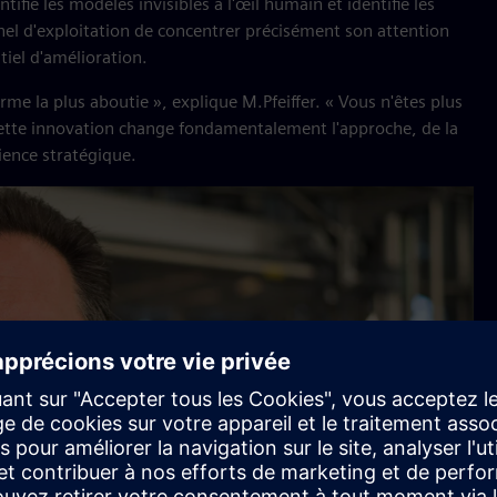
fie les modèles invisibles à l'œil humain et identifie les
el d'exploitation de concentrer précisément son attention
tiel d'amélioration.
orme la plus aboutie », explique M.Pfeiffer. « Vous n'êtes plus
 Cette innovation change fondamentalement l'approche, de la
lience stratégique.