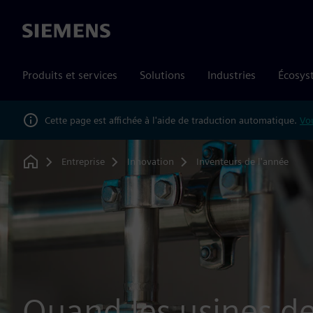
Siemens
Produits et services
Solutions
Industries
Écosys
Cette page est affichée à l'aide de traduction automatique.
Vou
Entreprise
Innovation
Inventeurs de l'année
Home
Quand les usines d