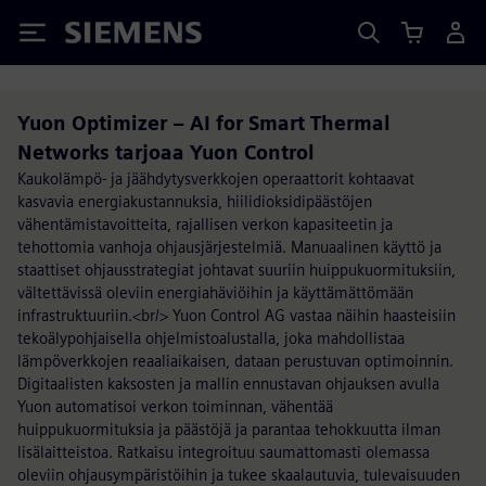
Siemens
Yuon Optimizer – AI for Smart Thermal
Networks tarjoaa Yuon Control
Kaukolämpö- ja jäähdytysverkkojen operaattorit kohtaavat
kasvavia energiakustannuksia, hiilidioksidipäästöjen
vähentämistavoitteita, rajallisen verkon kapasiteetin ja
tehottomia vanhoja ohjausjärjestelmiä. Manuaalinen käyttö ja
staattiset ohjausstrategiat johtavat suuriin huippukuormituksiin,
vältettävissä oleviin energiahäviöihin ja käyttämättömään
infrastruktuuriin.<br/> Yuon Control AG vastaa näihin haasteisiin
tekoälypohjaisella ohjelmistoalustalla, joka mahdollistaa
lämpöverkkojen reaaliaikaisen, dataan perustuvan optimoinnin.
Digitaalisten kaksosten ja mallin ennustavan ohjauksen avulla
Yuon automatisoi verkon toiminnan, vähentää
huippukuormituksia ja päästöjä ja parantaa tehokkuutta ilman
lisälaitteistoa. Ratkaisu integroituu saumattomasti olemassa
oleviin ohjausympäristöihin ja tukee skaalautuvia, tulevaisuuden