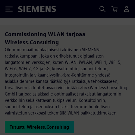
Siemens
Commissioning WLAN tarjoaa
Wireless.Consulting
Olemme maailmanlaajuisesti aktiivinen SIEMENS-
ratkaisukumppani, joka on erikoistunut digitaalisten
langattomien verkkojen, kuten WLAN, iWLAN, WiFi 4, WiFi 5,
WiFi 6, WiFi 7, 4G ja 5G, konsultointiin, suunnitteluun,
integrointiin ja vikaanalyysiin.<br/>Kehitämme yhdessä
asiakkaidemme kanssa räätälöityjä ratkaisuja tehokkaaseen,
turvalliseen ja luotettavaan viestintään.<br/>Wireless.Consulting
GmbH tarjoaa asiakkaalle optimaaliset ratkaisut langattomiin
verkkoihin sekä kattavan tukipalvelun. Konsultoinnin,
suunnittelun ja asennuksen lisäksi teemme huolellisen
valmistelun verkkoasi tekemällä WLAN-paikkatutkimuksen.
Tutustu Wireless.Consulting