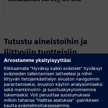
Tutustu aineistoihin ja
liittyviin tuotteisiin
Lisätietoja ja aineistoja
04 Commissioning WLAN.pdf
Edellytykset