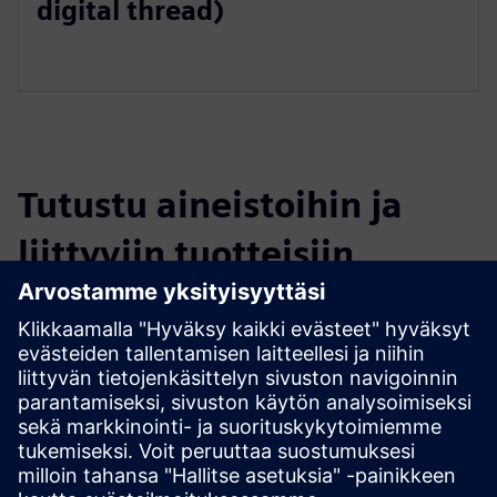
digital thread)
Tutustu aineistoihin ja
liittyviin tuotteisiin
Lisätietoja ja aineistoja
VLM-Robotics Digital Thread presentation
Edellytykset