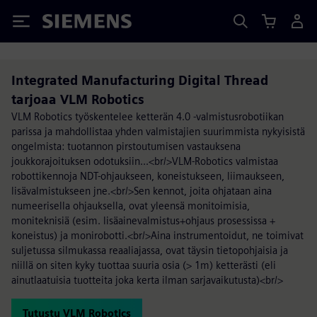
Siemens
Integrated Manufacturing Digital Thread
tarjoaa VLM Robotics
VLM Robotics työskentelee ketterän 4.0 -valmistusrobotiikan
parissa ja mahdollistaa yhden valmistajien suurimmista nykyisistä
ongelmista: tuotannon pirstoutumisen vastauksena
joukkorajoituksen odotuksiin...<br/>VLM-Robotics valmistaa
robottikennoja NDT-ohjaukseen, koneistukseen, liimaukseen,
lisävalmistukseen jne.<br/>Sen kennot, joita ohjataan aina
numeerisella ohjauksella, ovat yleensä monitoimisia,
moniteknisiä (esim. lisäainevalmistus+ohjaus prosessissa +
koneistus) ja monirobotti.<br/>Aina instrumentoidut, ne toimivat
suljetussa silmukassa reaaliajassa, ovat täysin tietopohjaisia ja
niillä on siten kyky tuottaa suuria osia (> 1m) ketterästi (eli
ainutlaatuisia tuotteita joka kerta ilman sarjavaikutusta)<br/>
Tutustu VLM Robotics