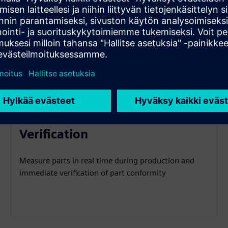
Real-Time Measurement &
Verification
Measure parts in real time during production and
immediate verification of part conformity