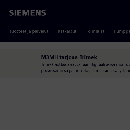
Siemens
Tuotteet ja palvelut
Ratkaisut
Toimialat
Kumppa
M3MH tarjoaa Trimek
Trimek auttaa asiakkaitaan digitaalisessa muutok
prosesseihinsa ja metrologisen datan sisällyttä