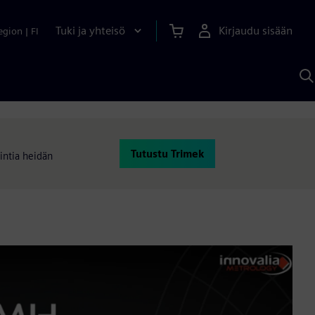
Tuki ja yhteisö
Kirjaudu sisään
egion
|
FI
H
S
A
a
Tutustu Trimek
intia heidän