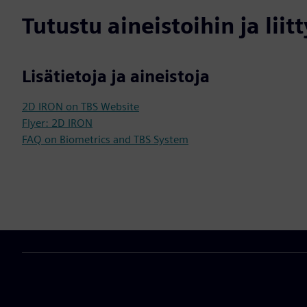
Tutustu aineistoihin ja liitt
Lisätietoja ja aineistoja
2D IRON on TBS Website
Flyer: 2D IRON
FAQ on Biometrics and TBS System