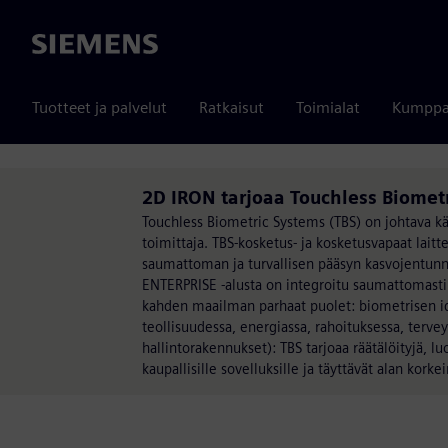
Siemens
Tuotteet ja palvelut
Ratkaisut
Toimialat
Kumppa
2D IRON tarjoaa Touchless Biomet
Touchless Biometric Systems (TBS) on johtava käy
toimittaja. TBS-kosketus- ja kosketusvapaat laitt
saumattoman ja turvallisen pääsyn kasvojentun
ENTERPRISE -alusta on integroitu saumattomasti 
kahden maailman parhaat puolet: biometrisen iden
teollisuudessa, energiassa, rahoituksessa, terveyd
hallintorakennukset): TBS tarjoaa räätälöityjä, luo
kaupallisille sovelluksille ja täyttävät alan kork