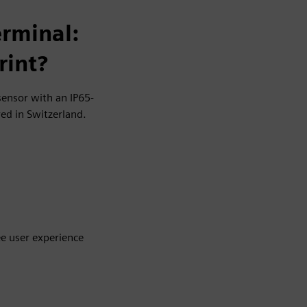
erminal:
rint?
sensor with an IP65-
ed in Switzerland.
ee user experience