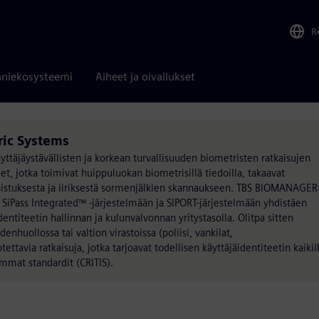
R
niekosysteemi
Aiheet ja oivallukset
ric Systems
ttäjäystävällisten ja korkean turvallisuuden biometristen ratkaisujen
eet, jotka toimivat huippuluokan biometrisillä tiedoilla, takaavat
nistuksesta ja iiriksestä sormenjälkien skannaukseen. TBS BIOMANAGER
SiPass Integrated™ -järjestelmään ja SIPORT-järjestelmään yhdistäen
titeetin hallinnan ja kulunvalvonnan yritystasolla. Olitpa sitten
enhuollossa tai valtion virastoissa (poliisi, vankilat,
tettavia ratkaisuja, jotka tarjoavat todellisen käyttäjäidentiteetin kaikil
eimmat standardit (CRITIS).