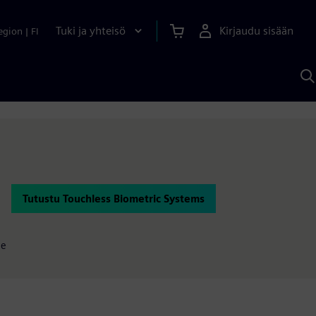
Tuki ja yhteisö
Kirjaudu sisään
egion
|
FI
H
S
A
a
Tutustu Touchless Biometric Systems
le