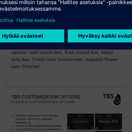
Flexible Installation Options
Waterproof and dustproof (IP65) for indoor and
outdoor applications, available with 3 mounting
options: wall mount box, flush mount box, heavy
duty box. 5-inch color touchscreen, supports Power-
over-Ethernet.