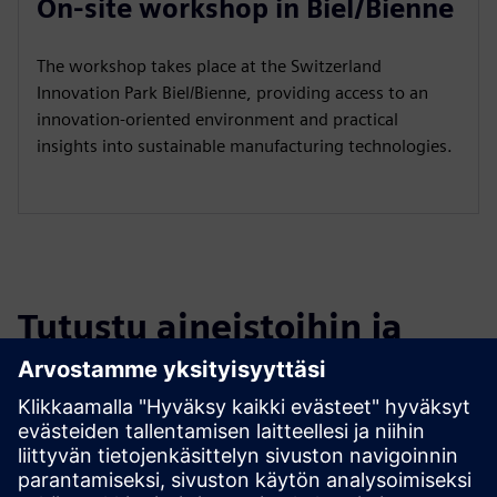
On-site workshop in Biel/Bienne
The workshop takes place at the Switzerland
Innovation Park Biel/Bienne, providing access to an
innovation-oriented environment and practical
insights into sustainable manufacturing technologies.
Tutustu aineistoihin ja
liittyviin tuotteisiin
Edellytykset