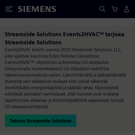
Siemens
Streamside Solutions Events2HVAC™ tarjoaa
Streamside Solutions
Events2HVAC kehitti vuonna 2010 Streamside Solutions, LLC,
joka sijaitsee kauniissa Estes Parkissa Coloradossa.
Events2HVAC™ -ohjelmisto automatisoi LVI-aikataulun
integroimalla huoneaikataulut LVI-ohjauksiin todellista
rakennusautomaatiota varten. Lämmittämällä ja jäähdyttämällä
huoneita vain aikataulun mukaan tilat voivat vähentää
merkittävästi energiankäyttöä ja säästää rahaa. Käynnistystä
edeltävät asetukset varmistavat, että huoneet ovat mukavia
tapahtumien alkaessa; ja kiinteistöpäälliköt vapautuvat tylsistä
LVI-aikataulutehtävistä.
Tutustu Streamside Solutions