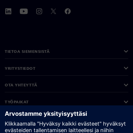
TIETOA SIEMENSISTÄ
YRITYSTIEDOT
OTA YHTEYTTÄ
TYÖPAIKAT
©
Siemens
2026