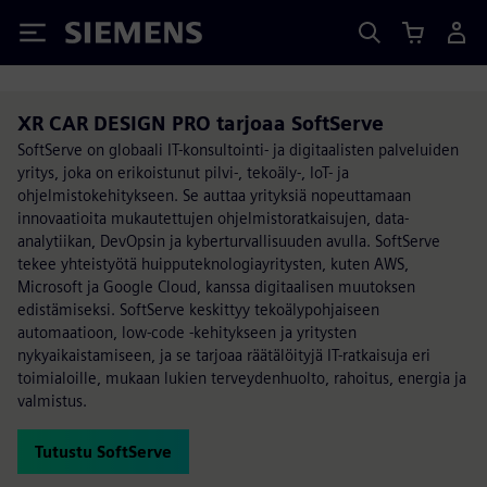
Siemens
XR CAR DESIGN PRO tarjoaa SoftServe
SoftServe on globaali IT-konsultointi- ja digitaalisten palveluiden
yritys, joka on erikoistunut pilvi-, tekoäly-, IoT- ja
ohjelmistokehitykseen. Se auttaa yrityksiä nopeuttamaan
innovaatioita mukautettujen ohjelmistoratkaisujen, data-
analytiikan, DevOpsin ja kyberturvallisuuden avulla. SoftServe
tekee yhteistyötä huipputeknologiayritysten, kuten AWS,
Microsoft ja Google Cloud, kanssa digitaalisen muutoksen
edistämiseksi. SoftServe keskittyy tekoälypohjaiseen
automaatioon, low-code -kehitykseen ja yritysten
nykyaikaistamiseen, ja se tarjoaa räätälöityjä IT-ratkaisuja eri
toimialoille, mukaan lukien terveydenhuolto, rahoitus, energia ja
valmistus.
Tutustu SoftServe