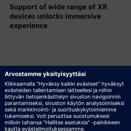
Support of wide range of XR
devices unlocks immersive
experience
Tutustu aineistoihin ja
liittyviin tuotteisiin
Edellytykset