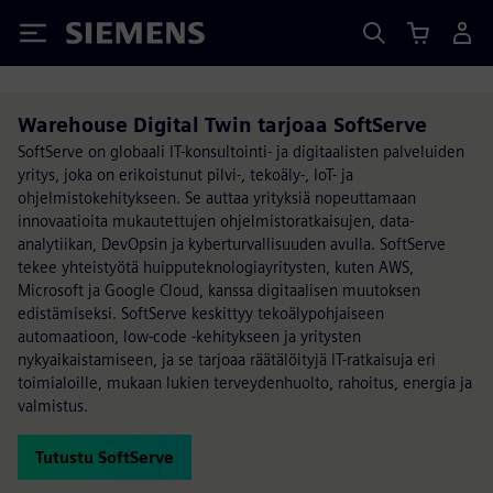
Siemens
Warehouse Digital Twin tarjoaa SoftServe
SoftServe on globaali IT-konsultointi- ja digitaalisten palveluiden
yritys, joka on erikoistunut pilvi-, tekoäly-, IoT- ja
ohjelmistokehitykseen. Se auttaa yrityksiä nopeuttamaan
innovaatioita mukautettujen ohjelmistoratkaisujen, data-
analytiikan, DevOpsin ja kyberturvallisuuden avulla. SoftServe
tekee yhteistyötä huipputeknologiayritysten, kuten AWS,
Microsoft ja Google Cloud, kanssa digitaalisen muutoksen
edistämiseksi. SoftServe keskittyy tekoälypohjaiseen
automaatioon, low-code -kehitykseen ja yritysten
nykyaikaistamiseen, ja se tarjoaa räätälöityjä IT-ratkaisuja eri
toimialoille, mukaan lukien terveydenhuolto, rahoitus, energia ja
valmistus.
Tutustu SoftServe