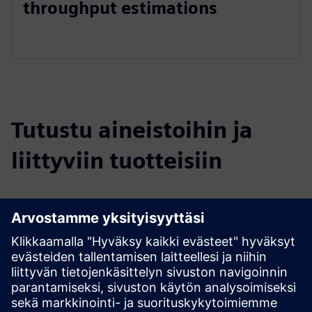
throughput estimations
Tutustu aineistoihin ja
liittyviin tuotteisiin
Lisätietoja ja aineistoja
More information on SoftServe's Warehouse Simulations
SoftServe's Warehouse Simulations: Live example
Omniverse Case: Warehouse Simulation
Edellytykset