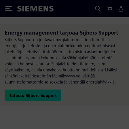
Siemens
Energy management tarjoaa Sijbers Support
Sijbers Support on johtava energiainformaation toimittaja
energiajärjestelmien ja energiatehokkuuden optimoimiseksi
jakelujärjestelmissä. Insinöörien ja teknisten asiantuntijoiden
asiantuntijaryhmän kokemuksella sähkönjakelujärjestelmiä
voidaan helposti seurata. Suojalaitteiden tietojen, esim.
käyttöaikojen, avulla ennakoiva huolto on mahdollista. Lisäksi
sähkönjakelujärjestelmän läpinäkyvyys voi välttää
suunnittelemattomia seisokkeja ja vähentää energiahävikkiä.
Tutustu Sijbers Support