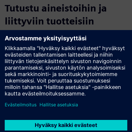
Tutustu aineistoihin ja
liittyviin tuotteisiin
Lisätietoja ja aineistoja
Reference: Dutch theme park Toverland
Edellytykset
none