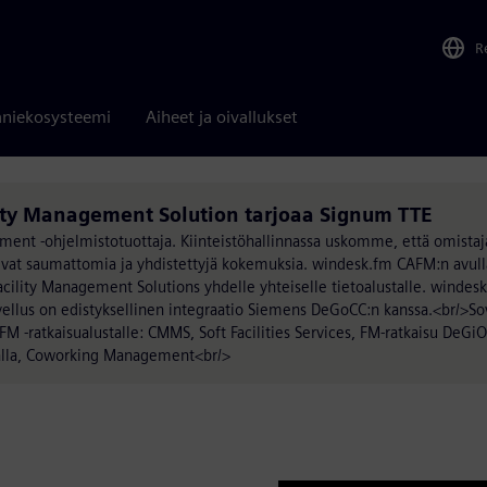
R
niekosysteemi
Aiheet ja oivallukset
ity Management Solution tarjoaa Signum TTE
nt -ohjelmistotuottaja. Kiinteistöhallinnassa uskomme, että omistajat
saitsevat saumattomia ja yhdistettyjä kokemuksia. windesk.fm CAFM:n avu
Facility Management Solutions yhdelle yhteiselle tietoalustalle. windes
ellus on edistyksellinen integraatio Siemens DeGoCC:n kanssa.<br/>Sov
M -ratkaisualustalle: CMMS, Soft Facilities Services, FM-ratkaisu DeGiOC
talla, Coworking Management<br/>