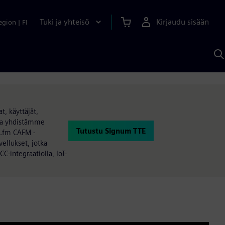
Tuki ja yhteisö
Kirjaudu sisään
egion
|
FI
H
S
A
a
, käyttäjät,
lla yhdistämme
Tutustu Signum TTE
k.fm CAFM -
ellukset, jotka
C-integraatiolla, IoT-