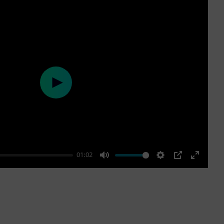
Play
01:02
Mute
Settings
PIP
Enter
fullscre