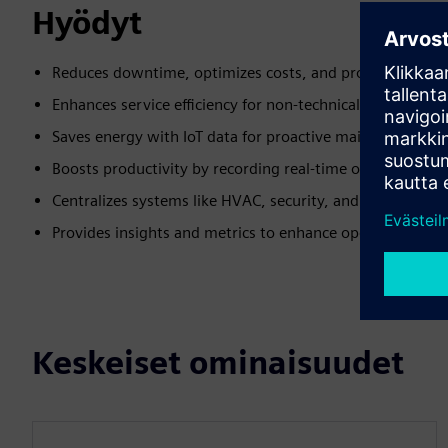
Hyödyt
Reduces downtime, optimizes costs, and prolongs asset li
Enhances service efficiency for non-technical tasks, like 
Saves energy with IoT data for proactive maintenance
Boosts productivity by recording real-time operational d
Centralizes systems like HVAC, security, and lighting con
Provides insights and metrics to enhance operational dec
Keskeiset ominaisuudet