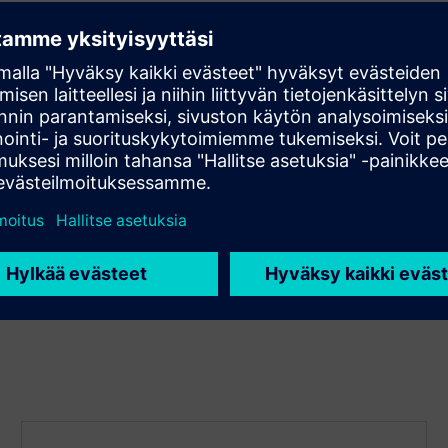
fe​
cleaning
ata
trol
isions