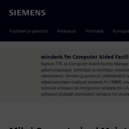
Siemens
Tuotteet ja palvelut
Ratkaisut
Toimialat
Kumppa
windesk.fm Computer Aided Facil
Signum TTE on Computer Aided Facility Manageme
palveluntarjoajat, kehittäjät ja sijoittajat an
rakennukset, ihmiset ja prosessit yhdistämällä 
ratkaisualustaan sisältyvä windesk.fm CMMS -sov
toimivat erikseen tai integroidut windesk.fm CAF
pohjaiset älykkäät sovellukset windesk.fm-alus