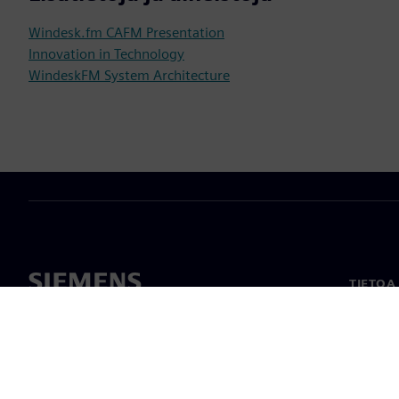
Windesk.fm CAFM Presentation
Innovation in Technology
WindeskFM System Architecture
TIETOA
Tietoa 
Johto
Uutiset