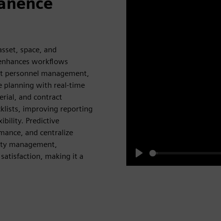
tanence
sset, space, and
 enhances workflows
ent personnel management,
 planning with real-time
rial, and contract
klists, improving reporting
ibility. Predictive
mance, and centralize
lity management,
atisfaction, making it a
Play