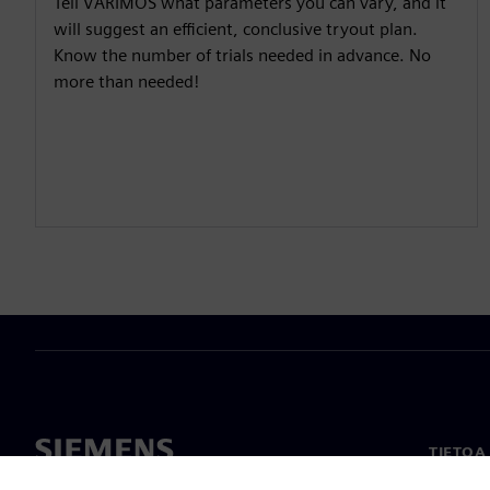
Tell VARIMOS what parameters you can vary, and it
will suggest an efficient, conclusive tryout plan.
Know the number of trials needed in advance. No
more than needed!
TIETOA