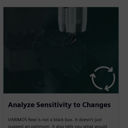
Analyze Sensitivity to Changes
VARIMOS Real is not a black box. It doesn’t just
suggest an optimum, it also tells you what would