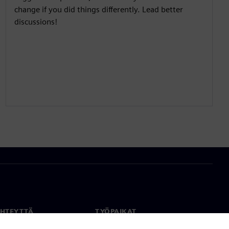
change if you did things differently. Lead better
discussions!
YHTEYTTÄ
TYÖPAIKAT