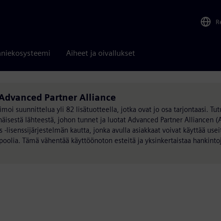
R
niekosysteemi
Aiheet ja oivallukset
Advanced Partner Alliance
moi suunnittelua yli 82 lisätuotteella, jotka ovat jo osa tarjontaasi. Tut
isestä lähteestä, johon tunnet ja luotat Advanced Partner Alliancen (
 -lisenssijärjestelmän kautta, jonka avulla asiakkaat voivat käyttää usei
ipoolia. Tämä vähentää käyttöönoton esteitä ja yksinkertaistaa hankinto