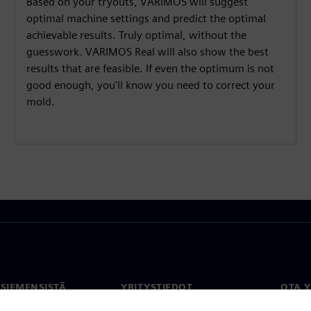
Based on your tryouts, VARIMOS will suggest
optimal machine settings and predict the optimal
achievable results. Truly optimal, without the
guesswork. VARIMOS Real will also show the best
results that are feasible. If even the optimum is not
good enough, you'll know you need to correct your
mold.
 SIEMENSISTÄ
YRITYSTIEDOT
OTA 