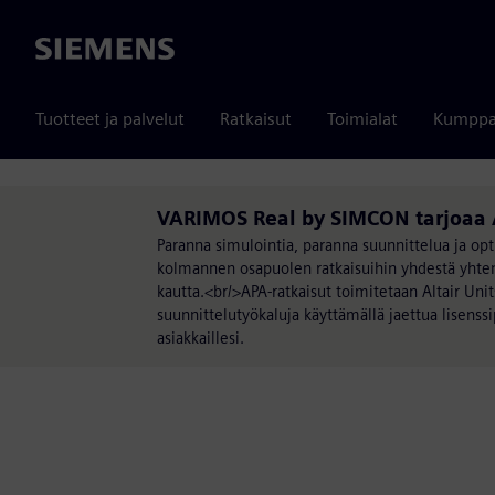
Siemens
Tuotteet ja palvelut
Ratkaisut
Toimialat
Kumppa
VARIMOS Real by SIMCON tarjoaa 
Paranna simulointia, paranna suunnittelua ja opti
kolmannen osapuolen ratkaisuihin yhdestä yhtenä
kautta.<br/>APA-ratkaisut toimitetaan Altair Units
suunnittelutyökaluja käyttämällä jaettua lisenss
asiakkaillesi.