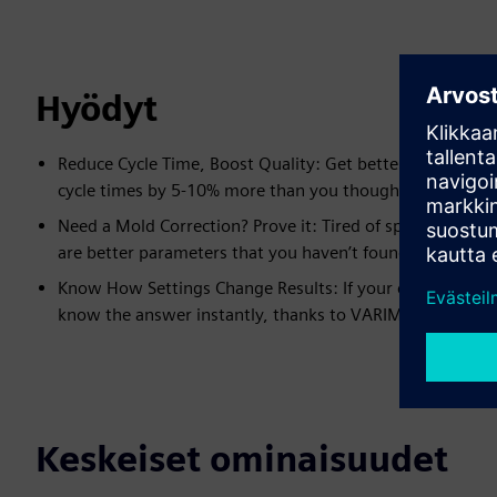
Hyödyt
Reduce Cycle Time, Boost Quality: Get better results fr
cycle times by 5-10% more than you thought, without sacr
Need a Mold Correction? Prove it: Tired of speculating 
are better parameters that you haven’t found yet? Now y
Know How Settings Change Results: If your colleague or 
know the answer instantly, thanks to VARIMOS’s sensitivi
Keskeiset ominaisuudet