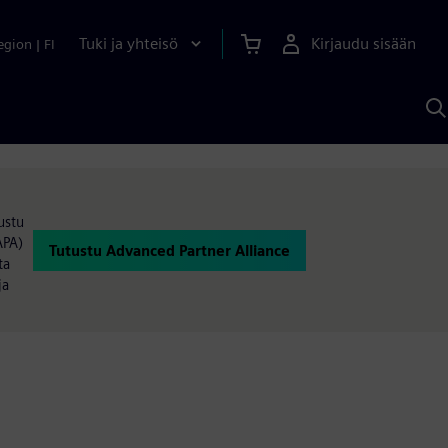
Tuki ja yhteisö
Kirjaudu sisään
egion
|
FI
H
S
A
a
ustu
APA)
Tutustu Advanced Partner Alliance
ta
ja