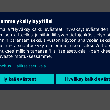
om your mold. Our results show that you can often reduce
ificing part quality.
whether you need a mold correction, or whether maybe there
ou can prove it.
customers asks, “what if we changed this setting…?" you’ll
ty analysis.