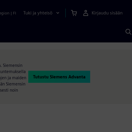
Tuki ja yhteisö
Kirjaudu sisään
egion
|
FI
H
S
A
a
a. Siemensin
ntuntemuksella
Tutustu Siemens Advanta
ojen ja maiden
mään Siemensin
sesti noin