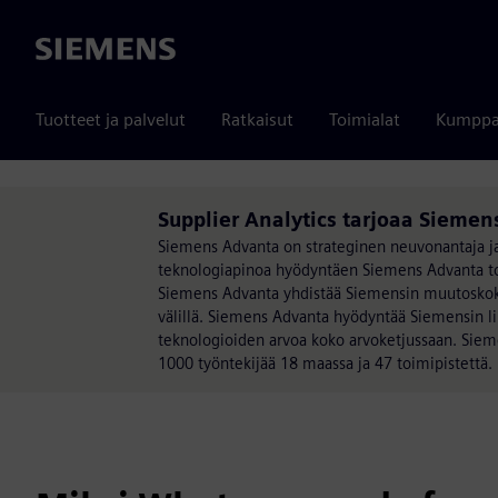
Siemens
Tuotteet ja palvelut
Ratkaisut
Toimialat
Kumppa
Supplier Analytics tarjoaa Sieme
Siemens Advanta on strateginen neuvonantaja ja
teknologiapinoa hyödyntäen Siemens Advanta toi
Siemens Advanta yhdistää Siemensin muutoskoke
välillä. Siemens Advanta hyödyntää Siemensin l
teknologioiden arvoa koko arvoketjussaan. Sieme
1000 työntekijää 18 maassa ja 47 toimipistettä.