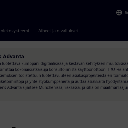
R
niekosysteemi
Aiheet ja oivallukset
ns Advanta
 luotettava kumppani digitaalisissa ja kestävän kehityksen muutoksiss
mittaa kokonaisratkaisuja konsultoinnista käyttöönottoon. IT/OT-asia
muksen todistettuun luotettavuuteen asiakasprojekteista eri toimial
iiketoimintoja ja yhteistyökumppaneita ja auttaa asiakkaita hyödyntä
ns Advanta sijaitsee Münchenissä, Saksassa, ja sillä on maailmanlaajui