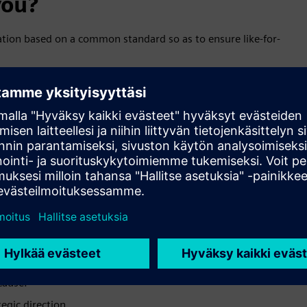
you?
tion based on a common standard so as to ensure like-for-
n order to improve data integrity and collaboration to drive
ng poor performance.
ation.
cause.
egic direction.