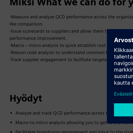
Miksi What we can do for 
-Measure and analyze QCD performance across the organiza
like comparison.
-Issue scorecards to suppliers and allow them to challenge i
performance improvement.
-Macro – micro analysis to quick establish root cause.
-Reason code analysis to understand common themes drivi
-Track supplier engagement to facilitate targeted communic
Hyödyt
Analyze and track QCD performance across the business.
Macro-to-micro analysis allowing you to get to the root 
Facilitates boardroom engagement and input to the strat