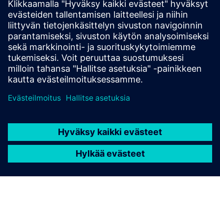
Medium articles on advanced graphRAG
QAECY Website
Edellytykset