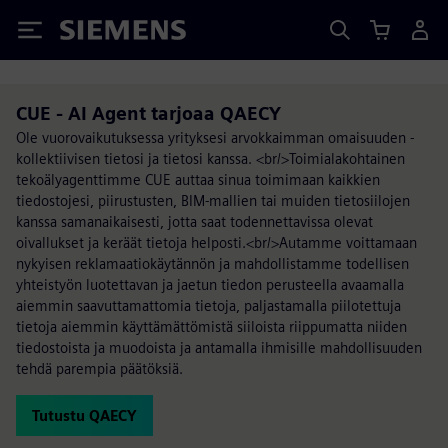
Siemens
CUE - AI Agent tarjoaa QAECY
Ole vuorovaikutuksessa yrityksesi arvokkaimman omaisuuden -
kollektiivisen tietosi ja tietosi kanssa. <br/>Toimialakohtainen
tekoälyagenttimme CUE auttaa sinua toimimaan kaikkien
tiedostojesi, piirustusten, BIM-mallien tai muiden tietosiilojen
kanssa samanaikaisesti, jotta saat todennettavissa olevat
oivallukset ja keräät tietoja helposti.<br/>Autamme voittamaan
nykyisen reklamaatiokäytännön ja mahdollistamme todellisen
yhteistyön luotettavan ja jaetun tiedon perusteella avaamalla
aiemmin saavuttamattomia tietoja, paljastamalla piilotettuja
tietoja aiemmin käyttämättömistä siiloista riippumatta niiden
tiedostoista ja muodoista ja antamalla ihmisille mahdollisuuden
tehdä parempia päätöksiä.
Tutustu QAECY