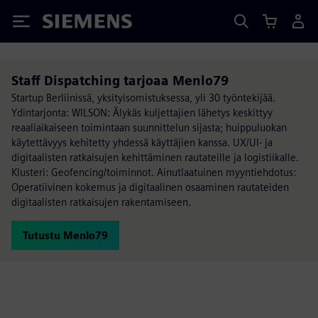
Siemens
Staff Dispatching tarjoaa Menlo79
Startup Berliinissä, yksityisomistuksessa, yli 30 työntekijää.
Ydintarjonta: WILSON: Älykäs kuljettajien lähetys keskittyy
reaaliaikaiseen toimintaan suunnittelun sijasta; huippuluokan
käytettävyys kehitetty yhdessä käyttäjien kanssa. UX/UI- ja
digitaalisten ratkaisujen kehittäminen rautateille ja logistiikalle.
Klusteri: Geofencing/toiminnot. Ainutlaatuinen myyntiehdotus:
Operatiivinen kokemus ja digitaalinen osaaminen rautateiden
digitaalisten ratkaisujen rakentamiseen.
Tutustu Menlo79