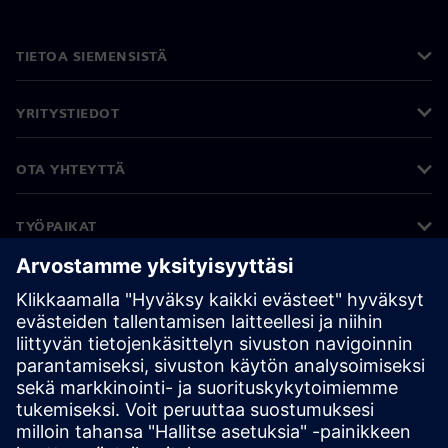
TIETOA SIEMENSISTÄ
YRITYSTIEDOT
OTA YHTEYTTÄ
TYÖPAIKAT
©
Siemens
2026
Yritystiedot
Tietosuojailmoitus