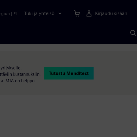
Tuki ja yhteisö
Kirjaudu sisään
egion
|
FI
H
S
A
a
ritykselle.
Tutustu Menditect
täviin kustannuksiin.
sta. MTA on helppo