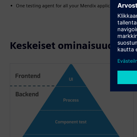
One testing agent for all your Mendix applications
Keskeiset ominaisuudet