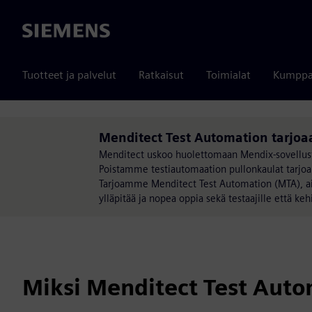
Siemens
Tuotteet ja palvelut
Ratkaisut
Toimialat
Kumppa
Menditect Test Automation tarjoa
Menditect uskoo huolettomaan Mendix-sovellust
Poistamme testiautomaation pullonkaulat tarjoam
Tarjoamme Menditect Test Automation (MTA), ainu
ylläpitää ja nopea oppia sekä testaajille että kehit
Miksi Menditect Test Aut