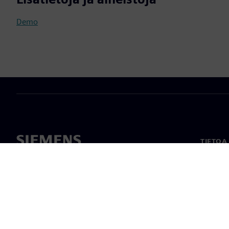
Demo
TIETOA
Tietoa 
Johto
Uutiset