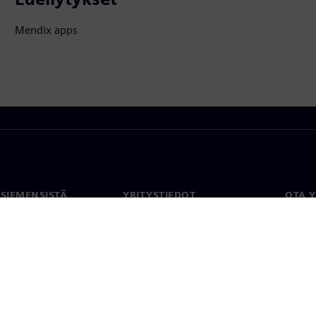
Mendix apps
 SIEMENSISTÄ
YRITYSTIEDOT
OTA 
meistä
Yritys
Yhtey
Sijoittajasuhteet
Toimi
maailm
 ja media
Strategia