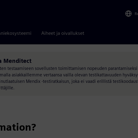
R
niekosysteemi
Aiheet ja oivallukset
a Menditect
en testaamiseen sovellusten toimittamisen nopeuden parantamiseksi y
alla asiakkaillemme vertaansa vailla olevan testikattavuuden hyväksyt
tlaatuisen Mendix -testiratkaisun, joka ei vaadi erillistä testikoodau
täjille.
omation?