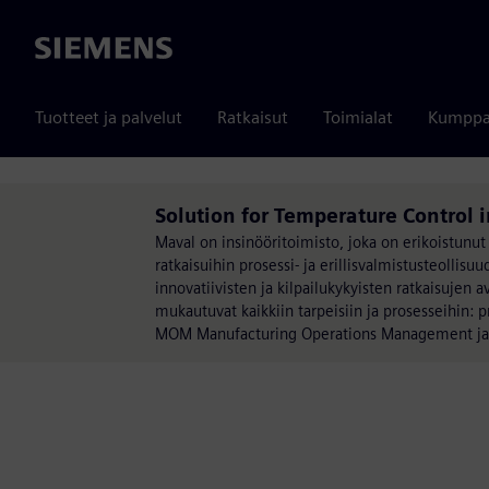
Siemens
Tuotteet ja palvelut
Ratkaisut
Toimialat
Kumppa
Solution for Temperature Control
Maval on insinööritoimisto, joka on erikoistun
ratkaisuihin prosessi- ja erillisvalmistusteoll
innovatiivisten ja kilpailukykyisten ratkaisujen 
mukautuvat kaikkiin tarpeisiin ja prosesseihin: p
MOM Manufacturing Operations Management ja in