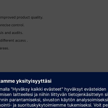
improved product quality.
recise control.
sis and audits.
different access .
areas.