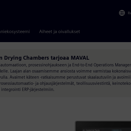
R
niekosysteemi
Aiheet ja oivallukset
 in Drying Chambers tarjoaa MAVAL
ut automaatioon, prosessinohjaukseen ja End-to-End Operations Manage
isuudelle. Laajan alan osaamisemme ansiosta voimme varmistaa kokonaisva
avulla. Avaimet käteen -ratkaisumme perustuvat skaalautuviin ja avoimiin
rosessiautomaatio- ja ohjausjärjestelmät, teollisuusviestintä, keinoteko
tegrointi ERP-järjestelmiin.