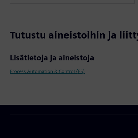
Tutustu aineistoihin ja liitt
Lisätietoja ja aineistoja
Process Automation & Control (ES)