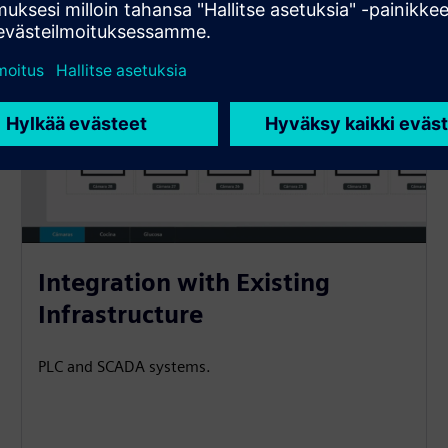
Integration with Existing
Infrastructure
PLC and SCADA systems.