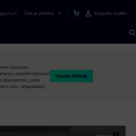
Tuki ja yhteisö
Kirjaudu sisään
egion
|
FI
H
S
A
a
ment Solutions -
ltaisen projektinhallinnan
Tutustu MAVAL
 järjestelmiin, jotka
inen visio, ohjauskaapit,