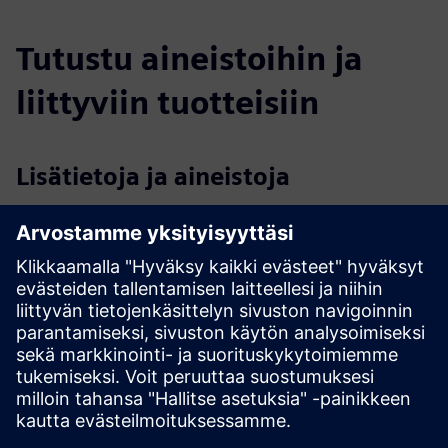
Tutustu aineistoihin ja
liittyviin tuotteisiin
Lisätietoja ja aineistoja
Lambent Spaces Solution Overview 2024.pdf
Lambent - Higher Education Case Studies.pdf
Lambent FAQ
Edellytykset
Access to customer Wi-Fi is the primary requirement to run
Lambent