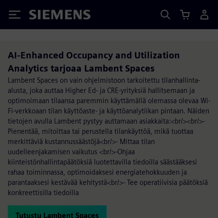
Siemens
AI-Enhanced Occupancy and Utilization
Analytics tarjoaa Lambent Spaces
Lambent Spaces on vain ohjelmistoon tarkoitettu tilanhallinta-
alusta, joka auttaa Higher Ed- ja CRE-yrityksiä hallitsemaan ja
optimoimaan tilaansa paremmin käyttämällä olemassa olevaa Wi-
Fi-verkkoaan tilan käyttöaste- ja käyttöanalytiikan pintaan. Näiden
tietojen avulla Lambent pystyy auttamaan asiakkaita:<br/><br/>-
Pienentää, mitoittaa tai perustella tilankäyttöä, mikä tuottaa
merkittäviä kustannussäästöjä<br/>- Mittaa tilan
uudelleenjakamisen vaikutus <br/>-Ohjaa
kiinteistönhallintapäätöksiä luotettavilla tiedoilla säästääksesi
rahaa toiminnassa, optimoidaksesi energiatehokkuuden ja
parantaaksesi kestävää kehitystä<br/>- Tee operatiivisia päätöksiä
konkreettisilla tiedoilla
Tutustu Lambent Spaces