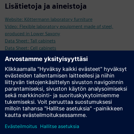
Lisätietoja ja aineistoja
Website: Köttermann laboratory furniture
Video: Flexible laboratory equipment made of steel,
produced in Lower Saxony
Data Sheet: Tall cabinets
Data Sheet: Cell cabinets
Data Sheet: Underbench cabinets
Data Sheet: Tabletops
Data Sheet: Wall and top mounted cabinets
Data Sheet: Basins and sinks
Data Sheet: Single tables
Edellytykset