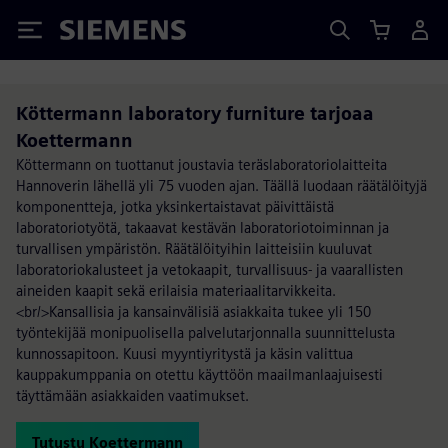
Siemens
Köttermann laboratory furniture tarjoaa
Koettermann
Köttermann on tuottanut joustavia teräslaboratoriolaitteita
Hannoverin lähellä yli 75 vuoden ajan. Täällä luodaan räätälöityjä
komponentteja, jotka yksinkertaistavat päivittäistä
laboratoriotyötä, takaavat kestävän laboratoriotoiminnan ja
turvallisen ympäristön. Räätälöityihin laitteisiin kuuluvat
laboratoriokalusteet ja vetokaapit, turvallisuus- ja vaarallisten
aineiden kaapit sekä erilaisia materiaalitarvikkeita.
<br/>Kansallisia ja kansainvälisiä asiakkaita tukee yli 150
työntekijää monipuolisella palvelutarjonnalla suunnittelusta
kunnossapitoon. Kuusi myyntiyritystä ja käsin valittua
kauppakumppania on otettu käyttöön maailmanlaajuisesti
täyttämään asiakkaiden vaatimukset.
Tutustu Koettermann