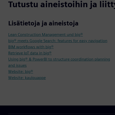
Tutustu aineistoihin ja liitt
Lisätietoja ja aineistoja
Lean Construction Management und big®
big® meets Google Search: features for easy navigation
BIM workflows with big®
Retrieve IoT data in big®
Using big® & PowerBI to structure coordination planning
and issues
Website: big®
Website: kaulquappe