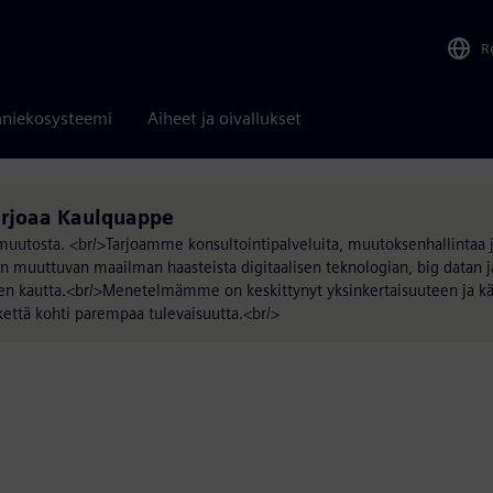
R
niekosysteemi
Aiheet ja oivallukset
tarjoaa Kaulquappe
muutosta. <br/>Tarjoamme konsultointipalveluita, muutoksenhallintaa ja
 muuttuvan maailman haasteista digitaalisen teknologian, big datan ja
ien kautta.<br/>Menetelmämme on keskittynyt yksinkertaisuuteen ja kä
ikettä kohti parempaa tulevaisuutta.<br/>