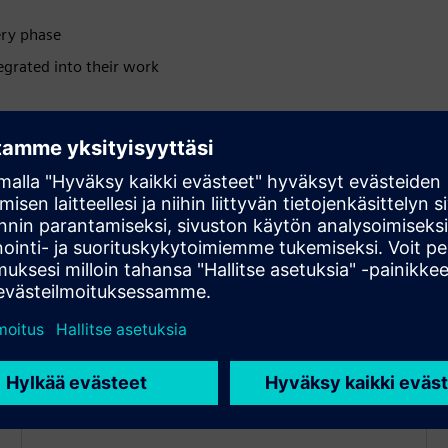
ery phase
egrated into their work
n all operating processes
Document management
-