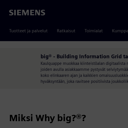
Siemens
Tuotteet ja palvelut
Ratkaisut
Toimialat
Kumppa
big® - Building Information Grid 
Kaulquappe muokkaa kiinteistöalan digitaalista 
joiden avulla asiakkaamme pystyvät selviytymään
koko elinkaaren ajan ja kaikkien omaisuusluokk
hyväksyntään, joka ravitsee positiivista joukkoli
Miksi Why big?®?