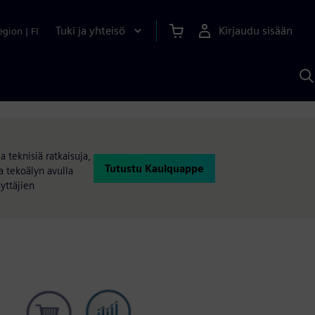
Tuki ja yhteisö
Kirjaudu sisään
egion
|
FI
H
S
A
a
 teknisiä ratkaisuja,
Tutustu Kaulquappe
 tekoälyn avulla
yttäjien