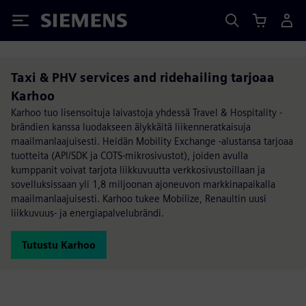
Siemens
Taxi & PHV services and ridehailing tarjoaa
Karhoo
Karhoo tuo lisensoituja laivastoja yhdessä Travel & Hospitality -
brändien kanssa luodakseen älykkäitä liikenneratkaisuja
maailmanlaajuisesti. Heidän Mobility Exchange -alustansa tarjoaa
tuotteita (API/SDK ja COTS-mikrosivustot), joiden avulla
kumppanit voivat tarjota liikkuvuutta verkkosivustoillaan ja
sovelluksissaan yli 1,8 miljoonan ajoneuvon markkinapaikalla
maailmanlaajuisesti. Karhoo tukee Mobilize, Renaultin uusi
liikkuvuus- ja energiapalvelubrändi.
Tutustu Karhoo