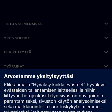
TIETOA SIEMENSISTÄ
YRITYSTIEDOT
OTA YHTEYTTÄ
TYÖPAIKAT
©
Siemens
2026
Yritystiedot
Tietosuojailmoitus