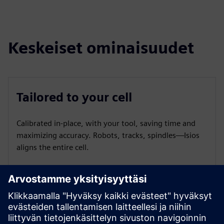
Keskeiset ominaisuudet
Tailored to your cell
Calibrated in-place, with your tool, saving time and
maximizing accuracy. Robots, tracks, spindles—Isios
aligns the entire cell.
Recalibration systems