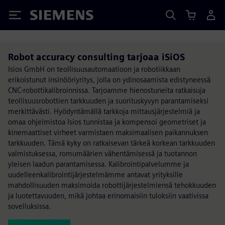
Siemens
Robot accuracy consulting tarjoaa iSiOS
Isios GmbH on teollisuusautomaatioon ja robotiikkaan
erikoistunut insinööriyritys, jolla on ydinosaamista edistyneessä
CNC-robottikalibroinnissa. Tarjoamme hienostuneita ratkaisuja
teollisuusrobottien tarkkuuden ja suorituskyvyn parantamiseksi
merkittävästi. Hyödyntämällä tarkkoja mittausjärjestelmiä ja
omaa ohjelmistoa Isios tunnistaa ja kompensoi geometriset ja
kinemaattiset virheet varmistaen maksimaalisen paikannuksen
tarkkuuden. Tämä kyky on ratkaisevan tärkeä korkean tarkkuuden
valmistuksessa, romumäärien vähentämisessä ja tuotannon
yleisen laadun parantamisessa. Kalibrointipalvelumme ja
uudelleenkalibrointijärjestelmämme antavat yrityksille
mahdollisuuden maksimoida robottijärjestelmiensä tehokkuuden
ja luotettavuuden, mikä johtaa erinomaisiin tuloksiin vaativissa
sovelluksissa.