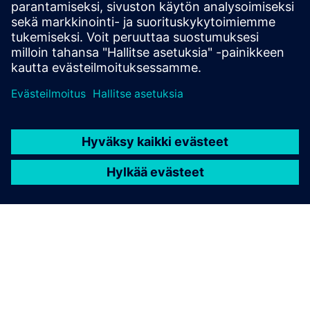
Recalibrate your cell or run health checks
autonomously.