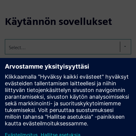
Käytännön sovellukset
Select...
Grow Modules for Food &
Bev Consistency
We have designed, built, and installed growing modules for
tomatoes at the Guggenheim; lettuce and microgreens for
food service and retail; and grapes for propagation.