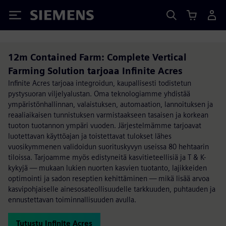
Siemens
12m Contained Farm: Complete Vertical
Farming Solution tarjoaa Infinite Acres
Infinite Acres tarjoaa integroidun, kaupallisesti todistetun
pystysuoran viljelyalustan. Oma teknologiamme yhdistää
ympäristönhallinnan, valaistuksen, automaation, lannoituksen ja
reaaliaikaisen tunnistuksen varmistaakseen tasaisen ja korkean
tuoton tuotannon ympäri vuoden. Järjestelmämme tarjoavat
luotettavan käyttöajan ja toistettavat tulokset lähes
vuosikymmenen validoidun suorituskyvyn useissa 80 hehtaarin
tiloissa. Tarjoamme myös edistyneitä kasvitieteellisiä ja T & K-
kykyjä — mukaan lukien nuorten kasvien tuotanto, lajikkeiden
optimointi ja sadon reseptien kehittäminen — mikä lisää arvoa
kasvipohjaiselle ainesosateollisuudelle tarkkuuden, puhtauden ja
ennustettavan toiminnallisuuden avulla.
Tutustu Infinite Acres