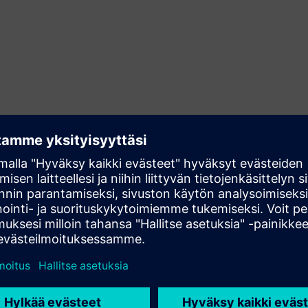
Effort savings in ALM
configuration