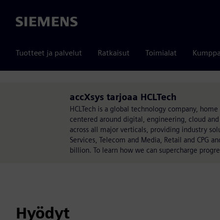
Siemens
Tuotteet ja palvelut
Ratkaisut
Toimialat
Kumppa
accXsys tarjoaa HCLTech
HCLTech is a global technology company, home t
centered around digital, engineering, cloud and
across all major verticals, providing industry s
Services, Telecom and Media, Retail and CPG an
billion. To learn how we can supercharge progres
Hyödyt