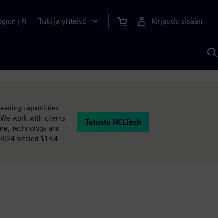
Tuki ja yhteisö
Kirjaudu sisään
egion
|
FI
H
S
A
a
eading capabilities
 We work with clients
Tutustu HCLTech
care, Technology and
 2024 totaled $13.4