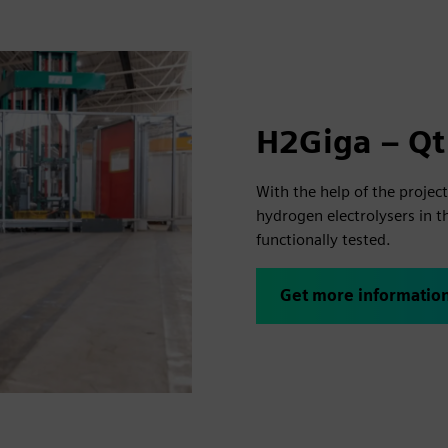
H2Giga – Qt
With the help of the projec
hydrogen electrolysers in t
functionally tested.
Get more informatio