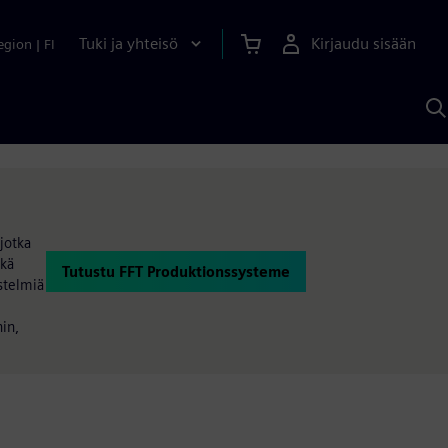
Tuki ja yhteisö
Kirjaudu sisään
egion
|
FI
H
S
A
a
jotka
ekä
Tutustu FFT Produktionssysteme
estelmiä
in,