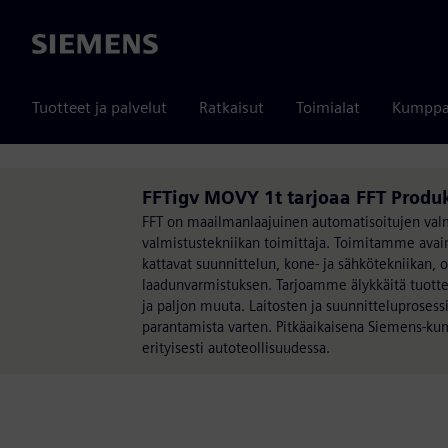
Siemens
Tuotteet ja palvelut
Ratkaisut
Toimialat
Kumppa
FFTigv MOVY 1t tarjoaa FFT Produ
FFT on maailmanlaajuinen automatisoitujen valmi
valmistustekniikan toimittaja. Toimitamme avaim
kattavat suunnittelun, kone- ja sähkötekniikan, 
laadunvarmistuksen. Tarjoamme älykkäitä tuotteita
ja paljon muuta. Laitosten ja suunnitteluproses
parantamista varten. Pitkäaikaisena Siemens-kum
erityisesti autoteollisuudessa.