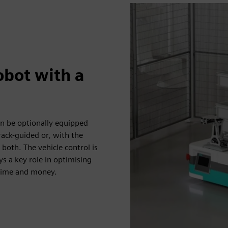
bot with a
an be optionally equipped
rack-guided or, with the
oth. The vehicle control is
s a key role in optimising
 time and money.