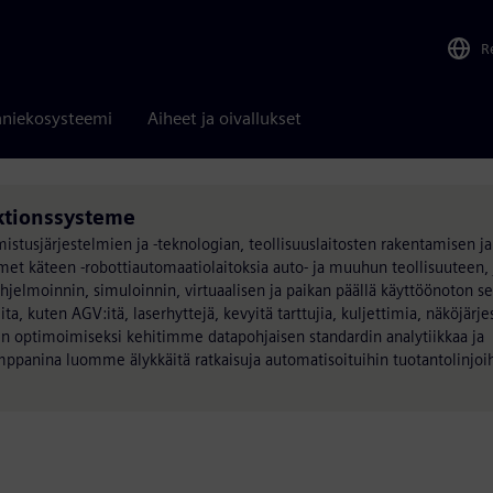
R
niekosysteemi
Aiheet ja oivallukset
ktionssysteme
stusjärjestelmien ja -teknologian, teollisuuslaitosten rakentamisen ja
et käteen -robottiautomaatiolaitoksia auto- ja muuhun teollisuuteen, 
ohjelmoinnin, simuloinnin, virtuaalisen ja paikan päällä käyttöönoton s
, kuten AGV:itä, laserhyttejä, kevyitä tarttujia, kuljettimia, näköjärj
sin optimoimiseksi kehitimme datapohjaisen standardin analytiikkaa ja
ppanina luomme älykkäitä ratkaisuja automatisoituihin tuotantolinjoih