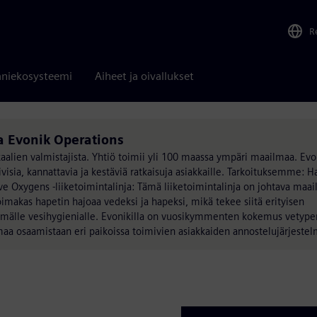
R
niekosysteemi
Aiheet ja oivallukset
a Evonik Operations
kaalien valmistajista. Yhtiö toimii yli 100 maassa ympäri maailmaa. E
visia, kannattavia ja kestäviä ratkaisuja asiakkaille. Tarkoituksemme:
e Oxygens -liiketoimintalinja: Tämä liiketoimintalinja on johtava maa
oimakas hapetin hajoaa vedeksi ja hapeksi, mikä tekee siitä erityisen
ttömälle vesihygienialle. Evonikilla on vuosikymmenten kokemus vetype
omaa osaamistaan eri paikoissa toimivien asiakkaiden annostelujärjestel