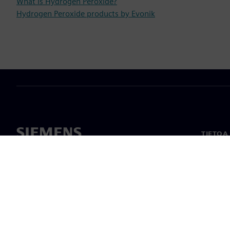
What is Hydrogen Peroxide?
Hydrogen Peroxide products by Evonik
TIETOA
Tietoa 
Johto
Uutiset