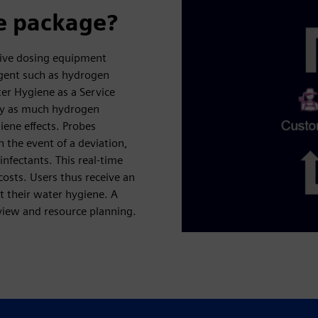
ee package?
eive dosing equipment
agent such as hydrogen
ter Hygiene as a Service
ly as much hydrogen
iene effects. Probes
 the event of a deviation,
nfectants. This real-time
osts. Users thus receive an
t their water hygiene. A
rview and resource planning.