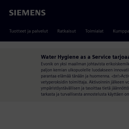
Siemens
Tuotteet ja palvelut
Ratkaisut
Toimialat
Kumppa
Water Hygiene as a Service tarjoa
Evonik on yksi maailman johtavista erikoiskemi
paljon kemian ulkopuolelle luodakseen innovatii
parantaa elämää tänään ja huomenna. <br/>Activ
vetyperoksidin toimittaja. Aktivoinnin jälkeen v
ympäristöystävällisen ja tasoittaa tietä jäännö
tarkasta ja turvallisesta annostelusta käyttäen 