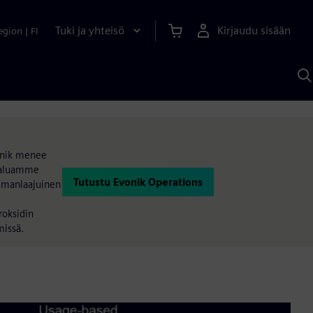
Tuki ja yhteisö
Kirjaudu sisään
egion
|
FI
H
S
A
a
vonik menee
 Haluamme
Tutustu Evonik Operations
ilmanlaajuinen
roksidin
missä.