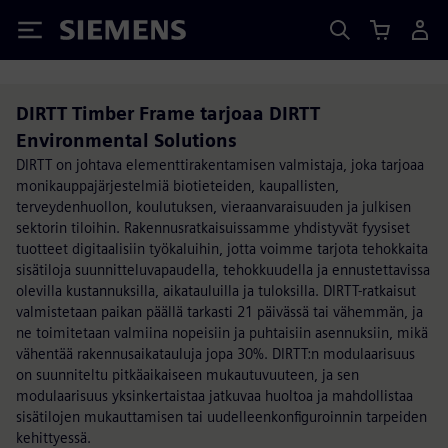
Siemens
DIRTT Timber Frame tarjoaa DIRTT
Environmental Solutions
DIRTT on johtava elementtirakentamisen valmistaja, joka tarjoaa
monikauppajärjestelmiä biotieteiden, kaupallisten,
terveydenhuollon, koulutuksen, vieraanvaraisuuden ja julkisen
sektorin tiloihin. Rakennusratkaisuissamme yhdistyvät fyysiset
tuotteet digitaalisiin työkaluihin, jotta voimme tarjota tehokkaita
sisätiloja suunnitteluvapaudella, tehokkuudella ja ennustettavissa
olevilla kustannuksilla, aikatauluilla ja tuloksilla. DIRTT-ratkaisut
valmistetaan paikan päällä tarkasti 21 päivässä tai vähemmän, ja
ne toimitetaan valmiina nopeisiin ja puhtaisiin asennuksiin, mikä
vähentää rakennusaikatauluja jopa 30%. DIRTT:n modulaarisuus
on suunniteltu pitkäaikaiseen mukautuvuuteen, ja sen
modulaarisuus yksinkertaistaa jatkuvaa huoltoa ja mahdollistaa
sisätilojen mukauttamisen tai uudelleenkonfiguroinnin tarpeiden
kehittyessä.