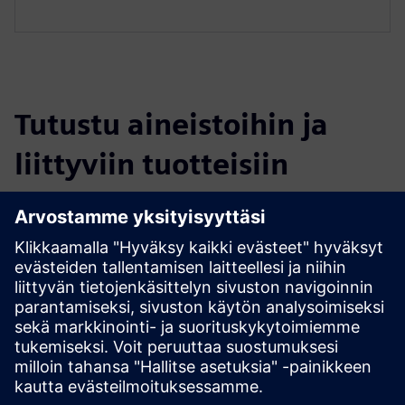
Tutustu aineistoihin ja
liittyviin tuotteisiin
Lisätietoja ja aineistoja
DIRTT Timber Frame Brochure
Explore DIRTT Timber
Edellytykset