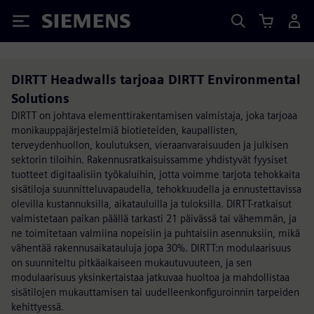
Siemens
DIRTT Headwalls tarjoaa DIRTT Environmental
Solutions
DIRTT on johtava elementtirakentamisen valmistaja, joka tarjoaa
monikauppajärjestelmiä biotieteiden, kaupallisten,
terveydenhuollon, koulutuksen, vieraanvaraisuuden ja julkisen
sektorin tiloihin. Rakennusratkaisuissamme yhdistyvät fyysiset
tuotteet digitaalisiin työkaluihin, jotta voimme tarjota tehokkaita
sisätiloja suunnitteluvapaudella, tehokkuudella ja ennustettavissa
olevilla kustannuksilla, aikatauluilla ja tuloksilla. DIRTT-ratkaisut
valmistetaan paikan päällä tarkasti 21 päivässä tai vähemmän, ja
ne toimitetaan valmiina nopeisiin ja puhtaisiin asennuksiin, mikä
vähentää rakennusaikatauluja jopa 30%. DIRTT:n modulaarisuus
on suunniteltu pitkäaikaiseen mukautuvuuteen, ja sen
modulaarisuus yksinkertaistaa jatkuvaa huoltoa ja mahdollistaa
sisätilojen mukauttamisen tai uudelleenkonfiguroinnin tarpeiden
kehittyessä.