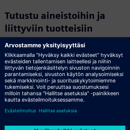
Tutustu aineistoihin ja
liittyviin tuotteisiin
Lisätietoja ja aineistoja
DIRTT Headwalls Brochure
Explore Headwalls on DIRTT.com
Edellytykset