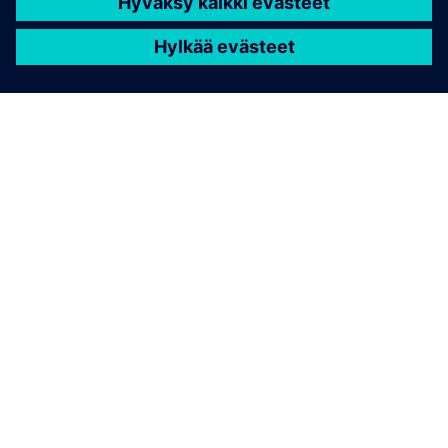
TIETOA SIEMENSISTÄ
YRITYSTIEDOT
OTA YHTEYTTÄ
TYÖPAIKAT