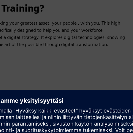
 Training?
aking your greatest asset, your people , with you. This high
ecifically designed to help you and your workforce
a digital strategy. It explores digital technologies; showing
 art of the possible through digital transformation.
e competitive advantage
an impact your business
uring
e digital innovation