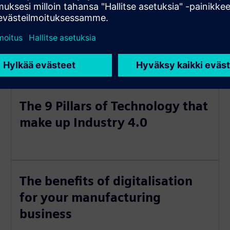
The 9 Pillars of Technology that
make up Industry 4.0
The benefits of digitalisation
for your manufacturing
business