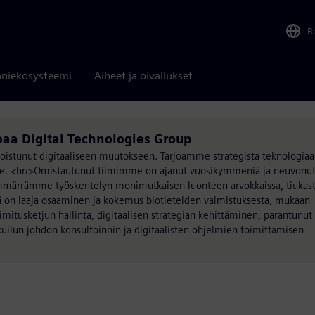
R
niekosysteemi
Aiheet ja oivallukset
joaa Digital Technologies Group
koistunut digitaaliseen muutokseen. Tarjoamme strategista teknologiaa
ille. <br/>Omistautunut tiimimme on ajanut vuosikymmeniä ja neuvonu
Ymmärrämme työskentelyn monimutkaisen luonteen arvokkaissa, tiukast
lä on laaja osaaminen ja kokemus biotieteiden valmistuksesta, mukaan
oimitusketjun hallinta, digitaalisen strategian kehittäminen, parantunut
kuilun johdon konsultoinnin ja digitaalisten ohjelmien toimittamisen