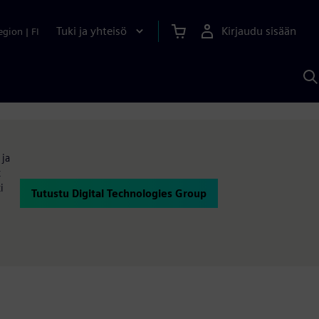
Tuki ja yhteisö
Kirjaudu sisään
egion
|
FI
H
S
A
a
 ja
t
i
Tutustu Digital Technologies Group