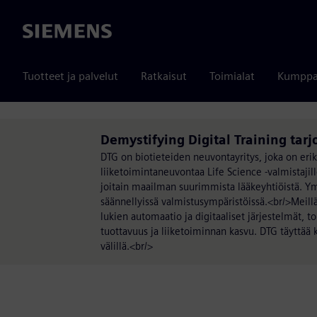
Siemens
Tuotteet ja palvelut
Ratkaisut
Toimialat
Kumppa
Demystifying Digital Training tar
DTG on biotieteiden neuvontayritys, joka on eri
liiketoimintaneuvontaa Life Science -valmistaj
joitain maailman suurimmista lääkeyhtiöistä. 
säännellyissä valmistusympäristöissä.<br/>Meil
lukien automaatio ja digitaaliset järjestelmät, t
tuottavuus ja liiketoiminnan kasvu. DTG täyttää 
välillä.<br/>