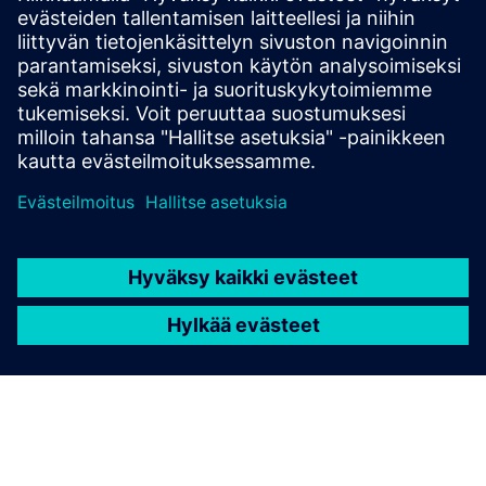
More information
Edellytykset
none