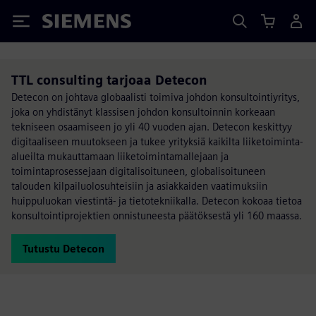
Siemens
TTL consulting tarjoaa Detecon
Detecon on johtava globaalisti toimiva johdon konsultointiyritys,
joka on yhdistänyt klassisen johdon konsultoinnin korkeaan
tekniseen osaamiseen jo yli 40 vuoden ajan. Detecon keskittyy
digitaaliseen muutokseen ja tukee yrityksiä kaikilta liiketoiminta-
alueilta mukauttamaan liiketoimintamallejaan ja
toimintaprosessejaan digitalisoituneen, globalisoituneen
talouden kilpailuolosuhteisiin ja asiakkaiden vaatimuksiin
huippuluokan viestintä- ja tietotekniikalla. Detecon kokoaa tietoa
konsultointiprojektien onnistuneesta päätöksestä yli 160 maassa.
Tutustu Detecon