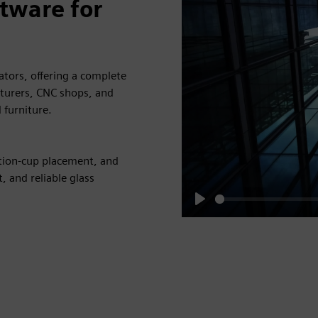
tware for
tors, offering a complete
turers, CNC shops, and
 furniture.
tion-cup placement, and
, and reliable glass
Play