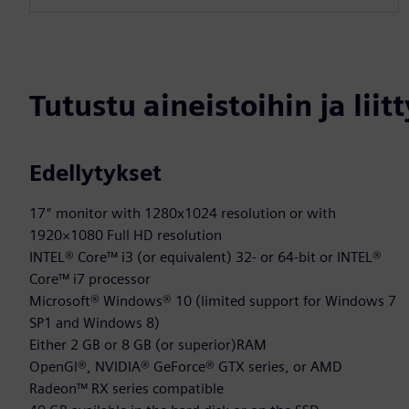
Tutustu aineistoihin ja liitt
Edellytykset
17″ monitor with 1280x1024 resolution or with
1920×1080 Full HD resolution
INTEL® Core™ i3 (or equivalent) 32- or 64-bit or INTEL®
Core™ i7 processor
Microsoft® Windows® 10 (limited support for Windows 7
SP1 and Windows 8)
Either 2 GB or 8 GB (or superior)RAM
OpenGl®, NVIDIA® GeForce® GTX series, or AMD
Radeon™ RX series compatible