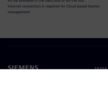
40 GB available in the hard disk or on the SSD
Internet connection is required for Cloud-based license
management
TIETOA
Tietoa 
Johto
Uutiset