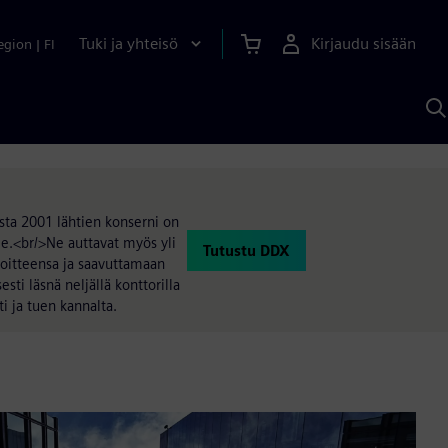
Tuki ja yhteisö
Kirjaudu sisään
egion
|
FI
H
S
A
a
sta 2001 lähtien konserni on
ille.<br/>Ne auttavat myös yli
Tutustu DDX
voitteensa ja saavuttamaan
ti läsnä neljällä konttorilla
i ja tuen kannalta.