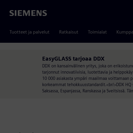
Siemens
Tuotteet ja palvelut
Ratkaisut
Toimialat
Kumppa
EasyGLASS tarjoaa DDX
DDX on kansainvälinen yritys, joka on erikoist
tarjonnut innovatiivisia, luotettavia ja helppokäy
10 000 asiakasta ympäri maailmaa voittamaan pä
korkeammat tehokkuusstandardit.<br/>DDX HQ sija
Saksassa, Espanjassa, Ranskassa ja Sveitsissä. Tä