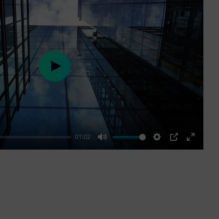
Play
01:02
Mute
Settings
PIP
Enter
fullscre