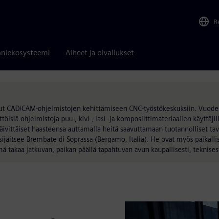
R
niekosysteemi
Aiheet ja oivallukset
unut CAD/CAM-ohjelmistojen kehittämiseen CNC-työstökeskuksiin. Vuode
ttöisiä ohjelmistoja puu-, kivi-, lasi- ja komposiittimateriaalien käyttäj
ivittäiset haasteensa auttamalla heitä saavuttamaan tuotannolliset ta
itsee Brembate di Soprassa (Bergamo, Italia). He ovat myös paikallises
mä takaa jatkuvan, paikan päällä tapahtuvan avun kaupallisesti, teknisest