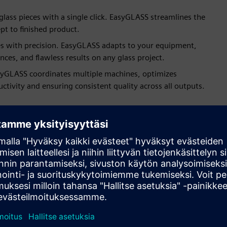
 glass pieces with a single click. EasyGLASS streamlines the
pt to finished product.
es with precision. EasyGLASS adapts to your equipment,
es, and flawless results on any glass project.
asyGLASS coordinates multiple machines, optimizes
uctivity and ensuring consistent quality across all outputs.