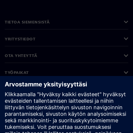
TIETOA SIEMENSISTÄ
YRITYSTIEDOT
OTA YHTEYTTÄ
TYÖPAIKAT
©
Siemens
2026
Yritystiedot
Tietosuojailmoitus