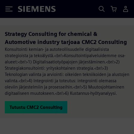
Siemens
Strategy Consulting for chemical &
Automotive industry tarjoaa CMC2 Consulting
Konsultointi kemian- ja autoteollisuudelle digitaalisista
strategioista ja tekoälystä.<br/>Konsultointipalveluidemme osa-
alueet:<br/>1) Digitalisaatiotyöpajojen järjestäminen.<br/>2)
Strategiakonsultointi: yrityskohtainen strategia.<br/>3)
Teknologian valinta ja arviointi: oikeiden tekniikoiden ja alustojen
valinta.<br/>4) Integrointi ja toteutus: integrointi olemassa
oleviin järjestelmiin ja prosesseihin.<br/>5) Muutosjohtaminen
digitaaliseen muutokseen.<br/>6) Kustannus-hyötyanalyysi.
Tutustu CMC2 Consulting