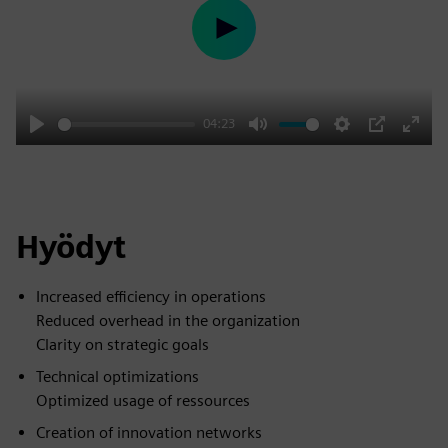
Play
04:23
Play
Mute
Settings
PIP
Enter
fulls
Hyödyt
Increased efficiency in operations
Reduced overhead in the organization
Clarity on strategic goals
Technical optimizations
Optimized usage of ressources
Creation of innovation networks