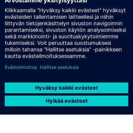
Technical Support for
material selection
Chemical Expertise for Engineering tasks