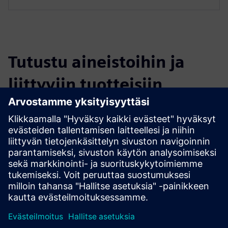
Tutustu aineistoihin ja
liittyviin tuotteisiin
Lisätietoja ja aineistoja
NEL Hydrogen CLEVR partnership carousel
Edellytykset