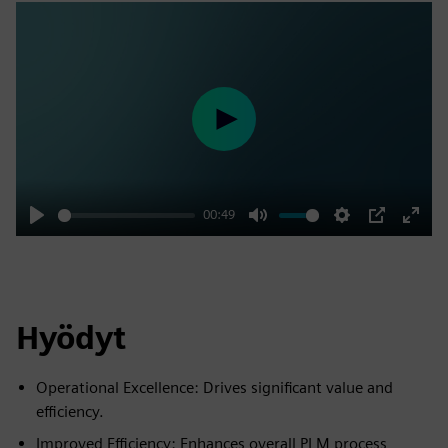
Play
00:49
Play
Mute
Settings
PIP
Enter
fulls
Hyödyt
Operational Excellence: Drives significant value and
efficiency.
Improved Efficiency: Enhances overall PLM process