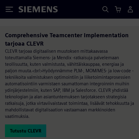
Siemens
Comprehensive Teamcenter Implementation
tarjoaa CLEVR
CLEVR tarjoaa digitaalisen muutoksen mittakaavassa
toteuttamalla Siemens- ja Mendix -ratkaisuja palvelemaan
teollisuutta, kuten valmistusta, vähittäiskauppaa, energiaa ja
paljon muuta.<br/>Hyödynnämme PLM-, MOM/MES- ja low-code -
tekniikoita valmistuksen optimointiin ja liiketoimintaprosessien
automatisointiin varmistaen saumattoman integroinnin muihin
ydinjärjestelmiin, kuten SAP, IBM ja Salesforce. CLEVR yhdistää
teknologian ja alan asiantuntemuksen tarjotakseen strategisia
ratkaisuja, jotka virtaviivaistavat toimintaa, lisäävät tehokkuutta ja
mahdollistavat digitalisaation vastaamaan markkinoiden
vaatimuksia.
Tutustu CLEVR