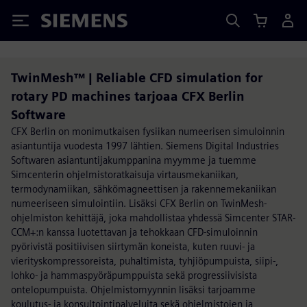
Siemens
TwinMesh™ | Reliable CFD simulation for
rotary PD machines tarjoaa CFX Berlin
Software
CFX Berlin on monimutkaisen fysiikan numeerisen simuloinnin
asiantuntija vuodesta 1997 lähtien. Siemens Digital Industries
Softwaren asiantuntijakumppanina myymme ja tuemme
Simcenterin ohjelmistoratkaisuja virtausmekaniikan,
termodynamiikan, sähkömagneettisen ja rakennemekaniikan
numeeriseen simulointiin. Lisäksi CFX Berlin on TwinMesh-
ohjelmiston kehittäjä, joka mahdollistaa yhdessä Simcenter STAR-
CCM+:n kanssa luotettavan ja tehokkaan CFD-simuloinnin
pyörivistä positiivisen siirtymän koneista, kuten ruuvi- ja
vierityskompressoreista, puhaltimista, tyhjiöpumpuista, siipi-,
lohko- ja hammaspyöräpumppuista sekä progressiivisista
ontelopumpuista. Ohjelmistomyynnin lisäksi tarjoamme
koulutus- ja konsultointipalveluita sekä ohjelmistojen ja