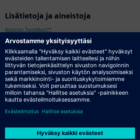
Lisätietoja ja aineistoja
Website: TwinMesh™
TwinMesh™ meets Siemens | BLOG
TwinMesh™ BLOG with examples and case studies
Simcenter STAR-CCM+ kostenlos testen!
Edellytykset
Simcenter STAR-CCM+ (licenses can be purchased from CFX
Berlin)