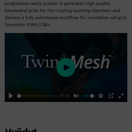
progressive cavity pumps. It generates high-quality
hexahedral grids for the rotating working chambers and
delivers a fully automated workflow for simulation setup in
Simcenter STAR-CCM+.
Play
01:33
Play
Mute
Settings
PIP
Enter
fulls
Hyödyt