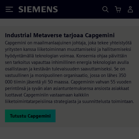
Siemens
Industrial Metaverse tarjoaa Capgemini
Capgemini on maailmanlaajuinen johtaja, joka tekee yhteistyötä
yritysten kanssa liiketoiminnan muuttamiseksi ja hallitsemiseksi
hyödyntämällä teknologian voimaa. Konsernia ohjaa päivittäin
sen tarkoitus vapauttaa inhimillinen energia teknologian avulla
osallistavan ja kestävän tulevaisuuden saavuttamiseksi. Se on
vastuullinen ja monipuolinen organisaatio, jossa on lähes 350
000 tiimin jäsentä yli 50 maassa. Capgeminin vahvan 55 vuoden
perintönsä ja syvän alan asiantuntemuksensa ansiosta asiakkaat
luottavat Capgeminiin vastaamaan kaikkiin
liiketoimintatarpeisiinsa strategiasta ja suunnittelusta toimintaan.
Tutustu Capgemini