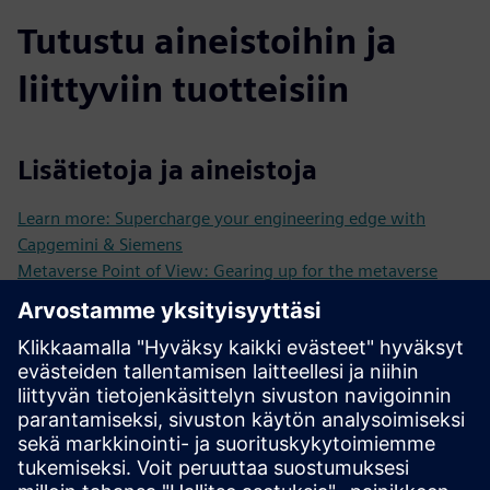
Tutustu aineistoihin ja
liittyviin tuotteisiin
Lisätietoja ja aineistoja
Learn more: Supercharge your engineering edge with
Capgemini & Siemens
Metaverse Point of View: Gearing up for the metaverse
On the way to the industrial metaverse
TechnoVision 2025 Your gateway to cutting-edge
innovation
Metaverse Open Cascade Video
Edellytykset
none