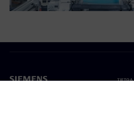
TIETOA
Tietoa 
Johto
Uutiset