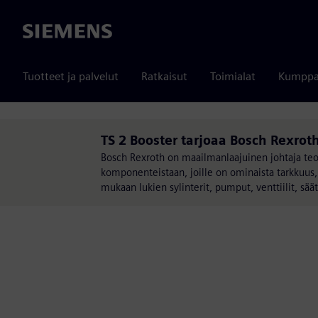
Siemens
Tuotteet ja palvelut
Ratkaisut
Toimialat
Kumppa
TS 2 Booster tarjoaa Bosch Rexrot
Bosch Rexroth on maailmanlaajuinen johtaja teoll
komponenteistaan, joille on ominaista tarkkuus, 
mukaan lukien sylinterit, pumput, venttiilit, sää