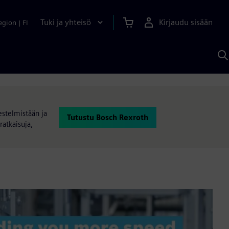
Tuki ja yhteisö
Kirjaudu sisään
egion
|
FI
H
S
A
a
estelmistään ja
Tutustu Bosch Rexroth
ratkaisuja,