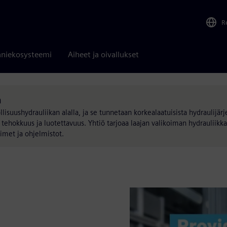
R
niekosysteemi
Aiheet ja oivallukset
h
isuushydrauliikan alalla, ja se tunnetaan korkealaatuisista hydraulijärj
tehokkuus ja luotettavuus. Yhtiö tarjoaa laajan valikoiman hydrauliikka
timet ja ohjelmistot.