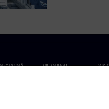
 SIEMENSISTÄ
YRITYSTIEDOT
OTA 
meistä
Yritys
Yhtey
Sijoittajasuhteet
Toimi
maailm
 ja media
Strategia