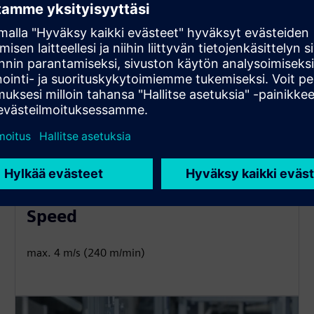
Speed
max. 4 m/s (240 m/min)