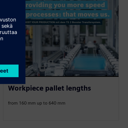
Workpiece pallet lengths
from 160 mm up to 640 mm