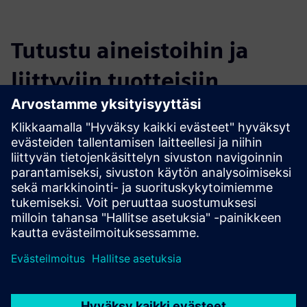
Tutustu aineistoihin ja
liittyviin tuotteisiin
Lisätietoja ja aineistoja
BIM Facility AG projects (German only)
Edellytykset