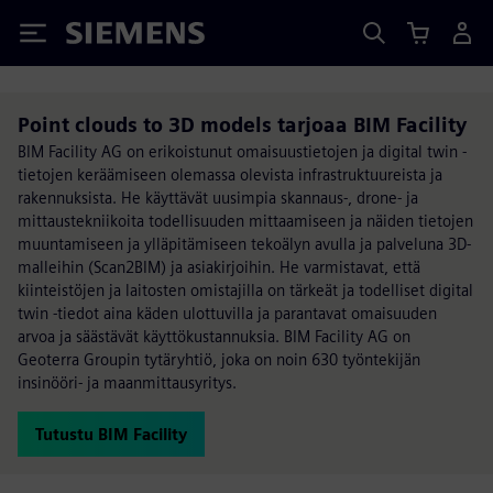
Siemens
Point clouds to 3D models tarjoaa BIM Facility
BIM Facility AG on erikoistunut omaisuustietojen ja digital twin -
tietojen keräämiseen olemassa olevista infrastruktuureista ja
rakennuksista. He käyttävät uusimpia skannaus-, drone- ja
mittaustekniikoita todellisuuden mittaamiseen ja näiden tietojen
muuntamiseen ja ylläpitämiseen tekoälyn avulla ja palveluna 3D-
malleihin (Scan2BIM) ja asiakirjoihin. He varmistavat, että
kiinteistöjen ja laitosten omistajilla on tärkeät ja todelliset digital
twin -tiedot aina käden ulottuvilla ja parantavat omaisuuden
arvoa ja säästävät käyttökustannuksia. BIM Facility AG on
Geoterra Groupin tytäryhtiö, joka on noin 630 työntekijän
insinööri- ja maanmittausyritys.
Tutustu BIM Facility