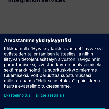
Integration services
Tutustu aineistoihin ja
liittyviin tuotteisiin
Edellytykset