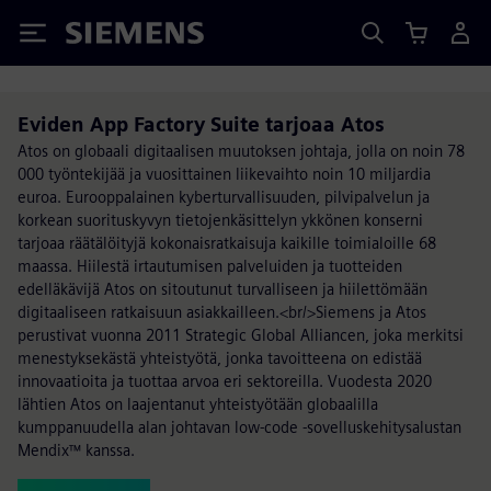
Siemens
Eviden App Factory Suite tarjoaa Atos
Atos on globaali digitaalisen muutoksen johtaja, jolla on noin 78
000 työntekijää ja vuosittainen liikevaihto noin 10 miljardia
euroa. Eurooppalainen kyberturvallisuuden, pilvipalvelun ja
korkean suorituskyvyn tietojenkäsittelyn ykkönen konserni
tarjoaa räätälöityjä kokonaisratkaisuja kaikille toimialoille 68
maassa. Hiilestä irtautumisen palveluiden ja tuotteiden
edelläkävijä Atos on sitoutunut turvalliseen ja hiilettömään
digitaaliseen ratkaisuun asiakkailleen.<br/>Siemens ja Atos
perustivat vuonna 2011 Strategic Global Alliancen, joka merkitsi
menestyksekästä yhteistyötä, jonka tavoitteena on edistää
innovaatioita ja tuottaa arvoa eri sektoreilla. Vuodesta 2020
lähtien Atos on laajentanut yhteistyötään globaalilla
kumppanuudella alan johtavan low-code -sovelluskehitysalustan
Mendix™ kanssa.