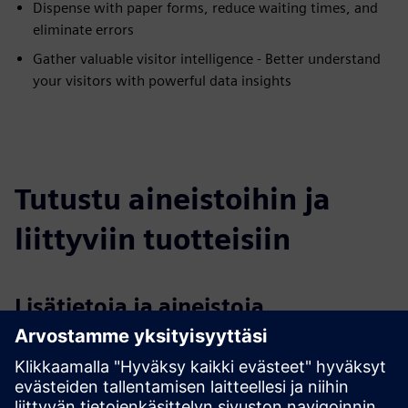
Dispense with paper forms, reduce waiting times, and
eliminate errors
Gather valuable visitor intelligence - Better understand
your visitors with powerful data insights
Tutustu aineistoihin ja
liittyviin tuotteisiin
Lisätietoja ja aineistoja
More information
Case study: Stryker enhances on-site security
Case study: Visitor management solution for Google