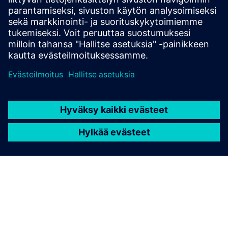
Edellytykset
None