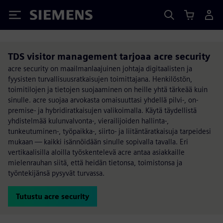
Siemens
TDS visitor management tarjoaa acre security
acre security on maailmanlaajuinen johtaja digitaalisten ja
fyysisten turvallisuusratkaisujen toimittajana. Henkilöstön,
toimitilojen ja tietojen suojaaminen on heille yhtä tärkeää kuin
sinulle. acre suojaa arvokasta omaisuuttasi yhdellä pilvi-, on-
premise- ja hybridiratkaisujen valikoimalla. Käytä täydellistä
yhdistelmää kulunvalvonta-, vierailijoiden hallinta-,
tunkeutuminen-, työpaikka-, siirto- ja liitäntäratkaisuja tarpeidesi
mukaan — kaikki isännöidään sinulle sopivalla tavalla. Eri
vertikaalisilla aloilla työskentelevä acre antaa asiakkaille
mielenrauhan siitä, että heidän tietonsa, toimistonsa ja
työntekijänsä pysyvät turvassa.
Tutustu acre security