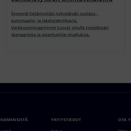
Syvennä tietämystäsi nykypäivän suojaus-,
automaatio- ja jakelutekniikasta.
Verkkoseminaarimme tuovat sinulle tosielämän
skenaarioita ja asiantuntija-oivalluksia.
 SIEMENSISTÄ
YRITYSTIEDOT
OTA 