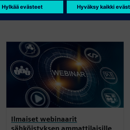
Ilmaiset webinaarit
sähköistyksen ammattilaisille