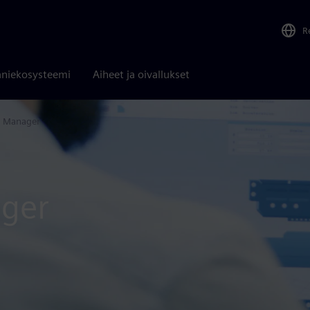
R
niekosysteemi
Aiheet ja oivallukset
e Manager
ger