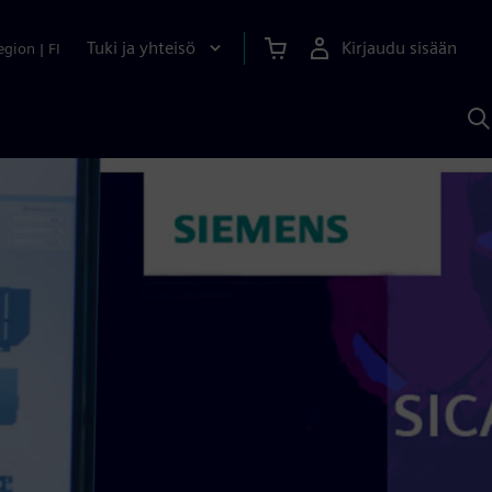
Tuki ja yhteisö
Kirjaudu sisään
egion
|
FI
H
S
A
a