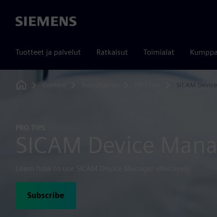
Siemens
Tuotteet ja palvelut
Ratkaisut
Toimialat
Kumppa
Content
Subscription
PRO Tips
SICAM Devic
Home
PRO TIPS
SICAM Device Mana
Learn how to use SICAM Device Manager effectively
Subscribe